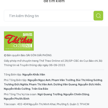
để tìm kiếm
© Bản quyền Báo SÀI GÒN GIẢI PHÓNG.
Giấy phép mở chuyên trang Thể Thao Online số 28/GP-CBC do Cục Báo chí, Bộ
Thông tin và Truyền thông cấp ngày 06-09-2023.
Tổng Biên tập:
Nguyễn Khắc Văn
Phó Tổng Biên tập:
Nguyễn Ngọc Anh
,
Phạm Văn Trường
,
Bùi Thị Hồng Sương
,
Trương Đức Nghĩa
,
Phạm Thị Vân Anh
,
Dương Văn Quang
,
Nguyễn Đức Hiển
,
Nguyễn Khắc Cường
,
Trần Gia Bảo
Phó Tổng Thư ký tòa soạn:
Ngô Quang Trưởng
,
Nguyễn Chiến Dũng
,
Nguyễn Phước Bình
Tòa soạn : 432-434 Nguyễn Thị Minh Khai, Phường 5, Quận 3, TP.HCM