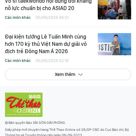
Võ sĩ taekwondo nội dung đối kháng
nỗ lực chuẩn bị cho ASIAD 20
Các môn khác
05/08/2026 06:21
Đại kiện tướng Lê Tuấn Minh cùng
hơn 170 kỳ thủ Việt Nam dự giải vô
địch trẻ Đông Nam Á 2026
Các môn khác
05/08/2026 02:19
Xem thêm
© Bản quyền Báo SÀI GÒN GIẢI PHÓNG.
Giấy phép mở chuyên trang Thể Thao Online số 28/GP-CBC do Cục Báo chí, Bộ
Thông tin và Truyền thông cấp ngày 06-09-2023.