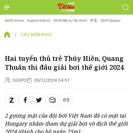
SGGP Online
English Edition
SGGP Đầu tư Tài chính
中文
SGGP Epaper
CÁC MÔN KHÁC
Hai tuyển thủ trẻ Thúy Hiền, Quang
Thuấn thi đấu giải bơi thế giới 2024
SGGPO
09/12/2024 04:51
2 gương mặt của đội bơi Việt Nam đã có mặt tại
Hungary nhằm tham dự giải bơi vô địch thế giới
2024 (dành cho hồ ngắn 25m).