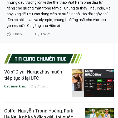
những đấu trường lớn vì thế thể thao Việt Nam phải đầu tư
riêng cho gương mặt trọng tâm đi. Chúng ta thấy Thái, Indo, Mã
hay Sing đều cử vận động viên ra nước ngoài tập dài ngày chỉ
đến cơ hội asiad và olympic, chúng ta đừng mãi chờ vào sea
games nữa. Cố gắng nha Hiền ơi.
Thích
Trả lời
TIN CÙNG CHUYÊN MỤC
Võ sĩ Diyar Nurgozhay muốn
tiếp tục ở lại UFC
Các môn khác
2 giờ trước
Golfer Nguyễn Trọng Hoàng, Park
Ha Na là nhà vô địch giải trẻ quốc