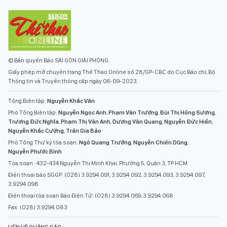
© Bản quyền Báo SÀI GÒN GIẢI PHÓNG.
Giấy phép mở chuyên trang Thể Thao Online số 28/GP-CBC do Cục Báo chí, Bộ
Thông tin và Truyền thông cấp ngày 06-09-2023.
Tổng Biên tập:
Nguyễn Khắc Văn
Phó Tổng Biên tập:
Nguyễn Ngọc Anh
,
Phạm Văn Trường
,
Bùi Thị Hồng Sương
,
Trương Đức Nghĩa
,
Phạm Thị Vân Anh
,
Dương Văn Quang
,
Nguyễn Đức Hiển
,
Nguyễn Khắc Cường
,
Trần Gia Bảo
Phó Tổng Thư ký tòa soạn:
Ngô Quang Trưởng
,
Nguyễn Chiến Dũng
,
Nguyễn Phước Bình
Tòa soạn : 432-434 Nguyễn Thị Minh Khai, Phường 5, Quận 3, TP.HCM
Điện thoại báo SGGP: (028) 3.9294.091, 3.9294.092, 3.9294.093, 3.9294.097,
3.9294.098
Điện thoại tòa soạn Báo Điện Tử: (028) 3.9294.069, 3.9294.068
Fax: (028) 3.9294.083
LIÊN HỆ QUẢNG CÁO :