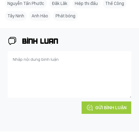
Nguyễn Tấn Phước
Đăk Lăk
Hiệp thi đấu
Thể Công
Tây Ninh
Anh Hào
Phát bóng
BÌNH LUẬN
GỬI BÌNH LUẬN