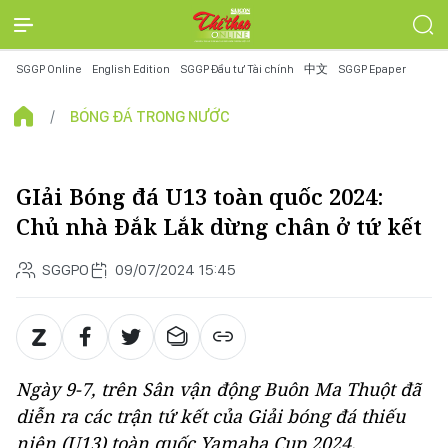
SGGP Online
English Edition
SGGP Đầu tư Tài chính
中文
SGGP Epaper
BÓNG ĐÁ TRONG NƯỚC
GIải Bóng đá U13 toàn quốc 2024:
Chủ nhà Đắk Lắk dừng chân ở tứ kết
SGGPO
09/07/2024 15:45
Ngày 9-7, trên Sân vận động Buôn Ma Thuột đã
diễn ra các trận tứ kết của Giải bóng đá thiếu
niên (U13) toàn quốc Yamaha Cup 2024.