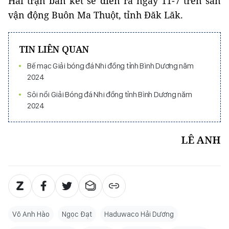
Hai trận bán kết sẽ diễn ra ngày 11-7 trên sân
vận động Buôn Ma Thuột, tỉnh Đăk Lăk.
TIN LIÊN QUAN
Bế mạc Giải bóng đá Nhi đồng tỉnh Bình Dương năm
2024
Sôi nổi Giải Bóng đá Nhi đồng tỉnh Bình Dương năm
2024
LÊ ANH
Võ Anh Hào
Ngọc Đạt
Haduwaco Hải Dương