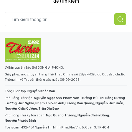
để tìm kiếm
© Bản quyền Báo SÀI GÒN GIẢI PHÓNG.
Giấy phép mở chuyên trang Thể Thao Online số 28/GP-CBC do Cục Báo chí, Bộ
Thông tin và Truyền thông cấp ngày 06-09-2023.
Tổng Biên tập:
Nguyễn Khắc Văn
Phó Tổng Biên tập:
Nguyễn Ngọc Anh
,
Phạm Văn Trường
,
Bùi Thị Hồng Sương
,
Trương Đức Nghĩa
,
Phạm Thị Vân Anh
,
Dương Văn Quang
,
Nguyễn Đức Hiển
,
Nguyễn Khắc Cường
,
Trần Gia Bảo
Phó Tổng Thư ký tòa soạn:
Ngô Quang Trưởng
,
Nguyễn Chiến Dũng
,
Nguyễn Phước Bình
Tòa soạn : 432-434 Nguyễn Thị Minh Khai, Phường 5, Quận 3, TP.HCM