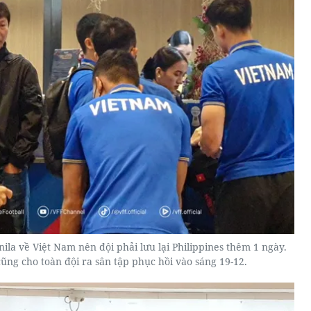
nila về Việt Nam nên đội phải lưu lại Philippines thêm 1 ngày.
ũng cho toàn đội ra sân tập phục hồi vào sáng 19-12.