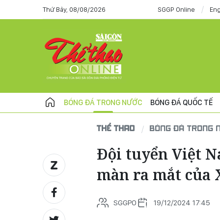
Thứ Bảy, 08/08/2026
SGGP Online
Eng
BÓNG ĐÁ TRONG NƯỚC
BÓNG ĐÁ QUỐC TẾ
THỂ THAO
BÓNG ĐÁ TRONG 
Đội tuyển Việt N
màn ra mắt của 
SGGPO
19/12/2024 17:45