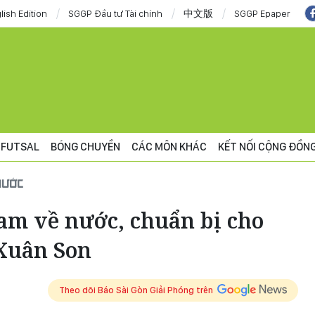
lish Edition
SGGP Đầu tư Tài chính
中文版
SGGP Epaper
FUTSAL
BÓNG CHUYỀN
CÁC MÔN KHÁC
KẾT NỐI CỘNG ĐỒN
NƯỚC
am về nước, chuẩn bị cho
Xuân Son
Theo dõi Báo Sài Gòn Giải Phóng trên