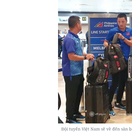
Đội tuyển Việt Nam sẽ về đến sân b