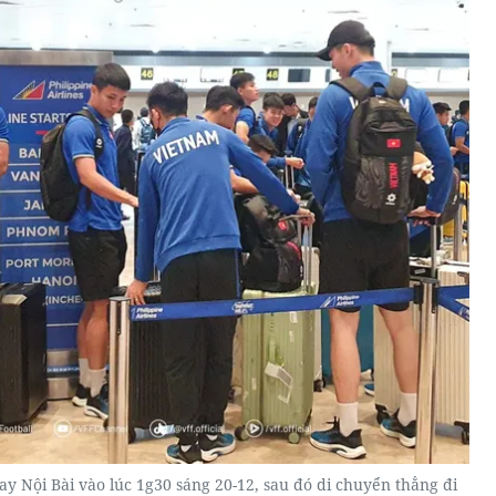
ay Nội Bài vào lúc 1g30 sáng 20-12, sau đó di chuyển thẳng đi