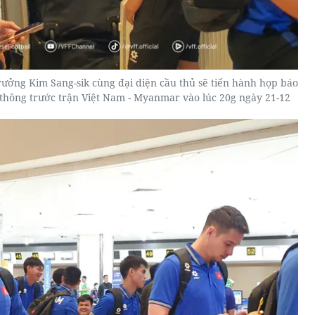
rưởng Kim Sang-sik cùng đại diện cầu thủ sẽ tiến hành họp báo
n thông trước trận Việt Nam - Myanmar vào lúc 20g ngày 21-12