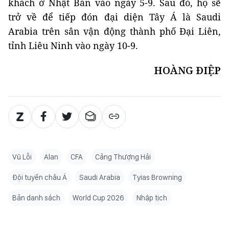
khách ở Nhật Bản vào ngày 5-9. Sau đó, họ sẽ
trở về để tiếp đón đại diện Tây Á là Saudi
Arabia trên sân vận động thành phố Đại Liên,
tỉnh Liêu Ninh vào ngày 10-9.
HOÀNG ĐIỆP
Vũ Lỗi
Alan
CFA
Cảng Thượng Hải
Đội tuyển châu Á
Saudi Arabia
Tyias Browning
Bản danh sách
World Cup 2026
Nhập tịch