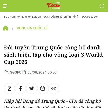
SGGP Online
English Edition
SGGP Đầu tư Tài chính
中文
SGGP Epaper
BÓNG ĐÁ QUỐC TẾ
Đội tuyển Trung Quốc công bố danh
sách triệu tập cho vòng loại 3 World
Cup 2026
SGGPO
23/08/2024 00:53
Hiệp hội Bóng đá Trung Quốc - CFA đã công bố
danh sách các cầu thủ sẽ được triệu tập lên đội