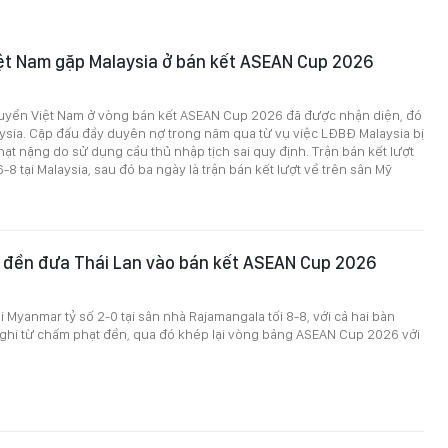
iệt Nam gặp Malaysia ở bán kết ASEAN Cup 2026
 tuyển Việt Nam ở vòng bán kết ASEAN Cup 2026 đã được nhận diện, đó
aysia. Cặp đấu đầy duyên nợ trong năm qua từ vụ việc LĐBĐ Malaysia bị
hạt nặng do sử dụng cầu thủ nhập tịch sai quy định. Trận bán kết lượt
6-8 tại Malaysia, sau đó ba ngày là trận bán kết lượt về trên sân Mỹ
t đền đưa Thái Lan vào bán kết ASEAN Cup 2026
i Myanmar tỷ số 2-0 tại sân nhà Rajamangala tối 8-8, với cả hai bàn
ghi từ chấm phạt đền, qua đó khép lại vòng bảng ASEAN Cup 2026 với