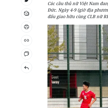
Các cầu thủ nữ Việt Nam đang
Đức. Ngày 4-9 (giờ địa phươn
đấu giao hữu cùng CLB nữ RB