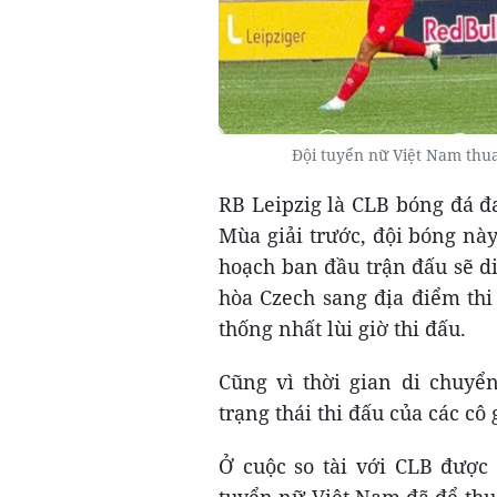
Đội tuyển nữ Việt Nam thua
RB Leipzig là CLB bóng đá đ
Mùa giải trước, đội bóng nà
hoạch ban đầu trận đấu sẽ di
hòa Czech sang địa điểm thi
thống nhất lùi giờ thi đấu.
Cũng vì thời gian di chuyể
trạng thái thi đấu của các cô
Ở cuộc so tài với CLB được
tuyển nữ Việt Nam đã để thua 