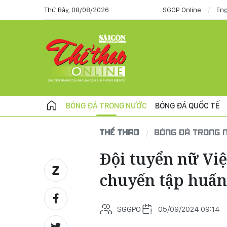
Thứ Bảy, 08/08/2026
SGGP Online
Eng
BÓNG ĐÁ TRONG NƯỚC
BÓNG ĐÁ QUỐC TẾ
THỂ THAO
BÓNG ĐÁ TRONG 
Đội tuyển nữ Vi
chuyến tập huấn
SGGPO
05/09/2024 09:14