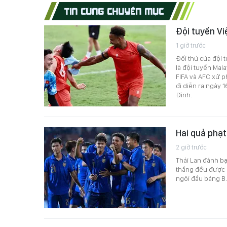
TIN CÙNG CHUYÊN MỤC
Đội tuyển V
1 giờ trước
Đối thủ của đội
là đội tuyển Mal
FIFA và AFC xử p
đi diễn ra ngày 1
Đình.
Hai quả phạ
2 giờ trước
Thái Lan đánh bạ
thắng đều được 
ngôi đầu bảng B.