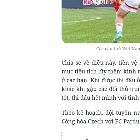
Các cầu thủ Việt Na
Chia sẻ về điều này, tiền vệ
mục tiêu tích lũy thêm kinh 
ở các bạn. Khi được thi đấu ở
khác khi gặp các đối thủ tro
tốt, thi đấu hết mình với tinh
Theo kế hoạch, đội tuyển nữ
Cộng hòa Czech với FC Pardub