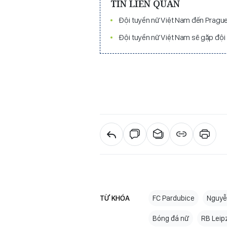
TIN LIÊN QUAN
Đội tuyển nữ Việt Nam đến Pragu
Đội tuyển nữ Việt Nam sẽ gặp đội
TỪ KHÓA
FC Pardubice
Nguyễ
Bóng đá nữ
RB Leip