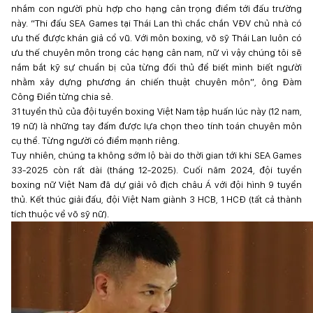
nhắm con người phù hợp cho hạng cân trọng điểm tới đấu trường
này. “Thi đấu SEA Games tại Thái Lan thì chắc chắn VĐV chủ nhà có
ưu thế được khán giả cổ vũ. Với môn boxing, võ sỹ Thái Lan luôn có
ưu thế chuyên môn trong các hạng cân nam, nữ vì vậy chúng tôi sẽ
nắm bắt kỹ sự chuẩn bị của từng đối thủ để biết mình biết người
nhằm xây dựng phương án chiến thuật chuyên môn”, ông Đàm
Công Điền từng chia sẻ.
31 tuyển thủ của đội tuyển boxing Việt Nam tập huấn lúc này (12 nam,
19 nữ) là những tay đấm được lựa chọn theo tính toán chuyên môn
cụ thể. Từng người có điểm mạnh riêng.
Tuy nhiên, chúng ta không sớm lộ bài do thời gian tới khi SEA Games
33-2025 còn rất dài (tháng 12-2025). Cuối năm 2024, đội tuyển
boxing nữ Việt Nam đã dự giải vô địch châu Á với đội hình 9 tuyển
thủ. Kết thúc giải đấu, đội Việt Nam giành 3 HCB, 1 HCĐ (tất cả thành
tích thuộc về võ sỹ nữ).