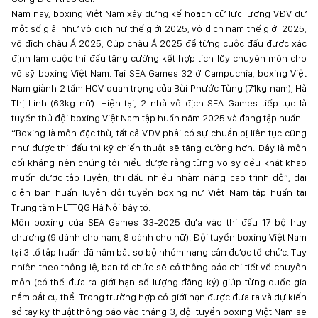
Năm nay, boxing Việt Nam xây dựng kế hoạch cử lực lượng VĐV dự
một số giải như vô địch nữ thế giới 2025, vô địch nam thế giới 2025,
vô địch châu Á 2025, Cúp châu Á 2025 để từng cuộc đấu được xác
định làm cuộc thi đấu tăng cường kết hợp tích lũy chuyên môn cho
võ sỹ boxing Việt Nam. Tại SEA Games 32 ở Campuchia, boxing Việt
Nam giành 2 tấm HCV quan trọng của Bùi Phước Tùng (71kg nam), Hà
Thị Linh (63kg nữ). Hiện tại, 2 nhà vô địch SEA Games tiếp tục là
tuyển thủ đội boxing Việt Nam tập huấn năm 2025 và đang tập huấn.
“Boxing là môn đặc thù, tất cả VĐV phải có sự chuẩn bị liên tục cũng
như được thi đấu thì kỹ chiến thuật sẽ tăng cường hơn. Đây là môn
đối kháng nên chúng tôi hiểu được rằng từng võ sỹ đều khát khao
muốn được tập luyện, thi đấu nhiều nhằm nâng cao trình độ”, đại
diện ban huấn luyện đội tuyển boxing nữ Việt Nam tập huấn tại
Trung tâm HLTTQG Hà Nội bày tỏ.
Môn boxing của SEA Games 33-2025 đưa vào thi đấu 17 bộ huy
chương (9 dành cho nam, 8 dành cho nữ). Đội tuyển boxing Việt Nam
tại 3 tổ tập huấn đã nắm bắt sơ bộ nhóm hạng cân được tổ chức. Tuy
nhiên theo thông lệ, ban tổ chức sẽ có thông báo chi tiết về chuyên
môn (có thể đưa ra giới hạn số lượng đăng ký) giúp từng quốc gia
nắm bắt cụ thể. Trong trường hợp có giới hạn được đưa ra và dự kiến
sổ tay kỹ thuật thông báo vào tháng 3, đội tuyển boxing Việt Nam sẽ