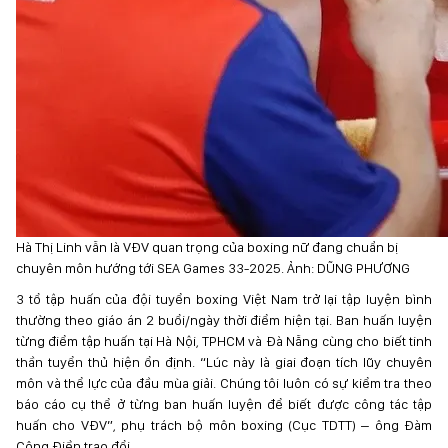
Hà Thị Linh vẫn là VĐV quan trọng của boxing nữ đang chuẩn bị
chuyên môn hướng tới SEA Games 33-2025. Ảnh: DŨNG PHƯƠNG
3 tổ tập huấn của đội tuyển boxing Việt Nam trở lại tập luyện bình
thường theo giáo án 2 buổi/ngày thời điểm hiện tại. Ban huấn luyện
từng điểm tập huấn tại Hà Nội, TPHCM và Đà Nẵng cùng cho biết tinh
thần tuyển thủ hiện ổn định. “Lúc này là giai đoạn tích lũy chuyên
môn và thể lực của đầu mùa giải. Chúng tôi luôn có sự kiểm tra theo
báo cáo cụ thể ở từng ban huấn luyện để biết được công tác tập
huấn cho VĐV”, phụ trách bộ môn boxing (Cục TDTT) – ông Đàm
Công Điền trao đổi.