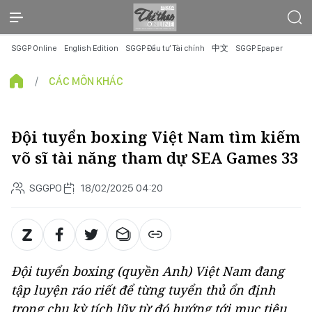
SGGP Online
English Edition
SGGP Đầu tư Tài chính
中文
SGGP Epaper
CÁC MÔN KHÁC
Đội tuyển boxing Việt Nam tìm kiếm
võ sĩ tài năng tham dự SEA Games 33
SGGPO
18/02/2025 04:20
Đội tuyển boxing (quyền Anh) Việt Nam đang
tập luyện ráo riết để từng tuyển thủ ổn định
trong chu kỳ tích lũy từ đó hướng tới mục tiêu