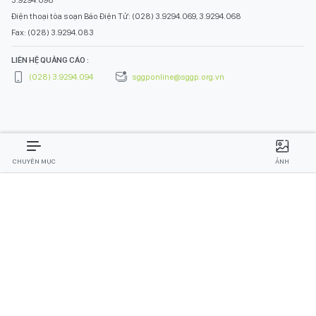
Điện thoại tòa soạn Báo Điện Tử: (028) 3.9294.069, 3.9294.068
Fax: (028) 3.9294.083
LIÊN HỆ QUẢNG CÁO :
(028) 3.9294.094
sggponline@sggp.org.vn
CHUYÊN MỤC
ẢNH