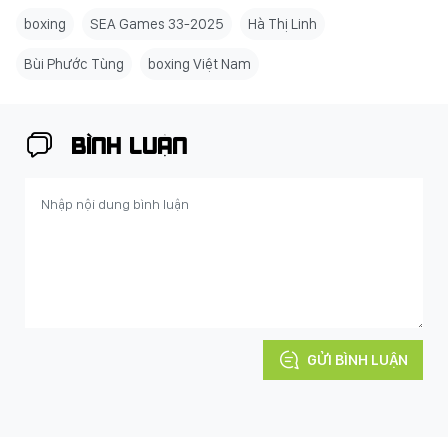
boxing
SEA Games 33-2025
Hà Thị Linh
Bùi Phước Tùng
boxing Việt Nam
BÌNH LUẬN
GỬI BÌNH LUẬN