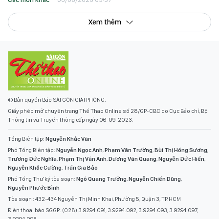
Xem thêm
© Bản quyền Báo SÀI GÒN GIẢI PHÓNG.
Giấy phép mở chuyên trang Thể Thao Online số 28/GP-CBC do Cục Báo chí, Bộ
Thông tin và Truyền thông cấp ngày 06-09-2023.
Tổng Biên tập:
Nguyễn Khắc Văn
Phó Tổng Biên tập:
Nguyễn Ngọc Anh
,
Phạm Văn Trường
,
Bùi Thị Hồng Sương
,
Trương Đức Nghĩa
,
Phạm Thị Vân Anh
,
Dương Văn Quang
,
Nguyễn Đức Hiển
,
Nguyễn Khắc Cường
,
Trần Gia Bảo
Phó Tổng Thư ký tòa soạn:
Ngô Quang Trưởng
,
Nguyễn Chiến Dũng
,
Nguyễn Phước Bình
Tòa soạn : 432-434 Nguyễn Thị Minh Khai, Phường 5, Quận 3, TP.HCM
Điện thoại báo SGGP: (028) 3.9294.091, 3.9294.092, 3.9294.093, 3.9294.097,
3.9294.098