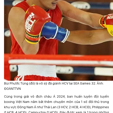
Bùi Phước Tùng (đỏ) là võ sỹ đã giành HCV tại SEA Games 32. Ảnh:
ĐOÀNTTVN
Cùng trong giải vô địch châu Á 2024, ban huấn luyện đội tuyển
boxing Việt Nam nắm bắt thêm chuyên môn của 1 số đối thủ trong
khu vực Đông Nam Á như Thái Lan (3 HCV, 2 HCB, 4 HCĐ), Philippines
(1 HCB, 4 HCĐ), Campuchia (1 HCĐ). Đây được xem là 1 trong những