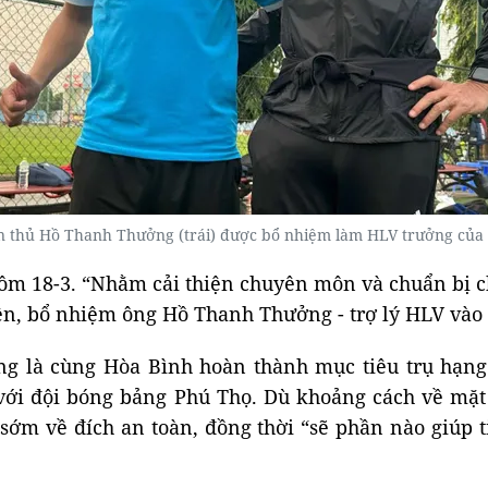
n thủ Hồ Thanh Thưởng (trái) được bổ nhiệm làm HLV trưởng của 
ôm 18-3. “Nhằm cải thiện chuyên môn và chuẩn bị c
ện, bổ nhiệm ông Hồ Thanh Thưởng - trợ lý HLV vào 
 là cùng Hòa Bình hoàn thành mục tiêu trụ hạng ở
với đội bóng bảng Phú Thọ. Dù khoảng cách về mặ
m về đích an toàn, đồng thời “sẽ phần nào giúp ti