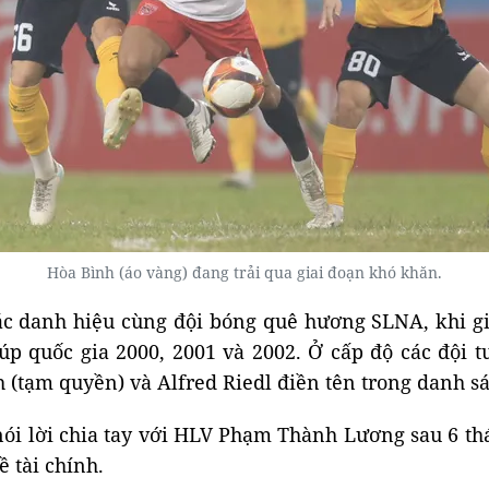
Hòa Bình (áo vàng) đang trải qua giai đoạn khó khăn.
c danh hiệu cùng đội bóng quê hương SLNA, khi g
úp quốc gia 2000, 2001 và 2002. Ở cấp độ các độ
(tạm quyền) và Alfred Riedl điền tên trong danh sác
ói lời chia tay với HLV Phạm Thành Lương sau 6 th
 tài chính.