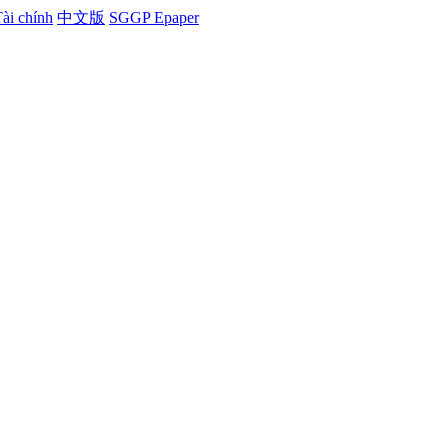
ài chính
中文版
SGGP Epaper