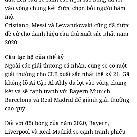
vào vòng chung kết được chọn bởi người hâm
mộ.
Cristiano, Messi và Lewandowski cũng đã được
đề cử cho danh hiệu cầu thủ xuất sắc nhất năm
2020.
Câu lạc bộ của thế kỷ
Ngoài các giải thưởng cá nhân, cũng sẽ có một
giải thưởng cho CLB xuất sắc nhất thế kỷ 21. Gã
khổng lồ Ai Cập Al Ahly đã lọt vào vòng chung
kết và sẽ cạnh tranh với Bayern Munich,
Barcelona và Real Madrid để giành giải thưởng
cao quý.
Đối với đội bóng của năm 2020, Bayern,
Liverpool và Real Madrid sẽ cạnh tranh phiếu