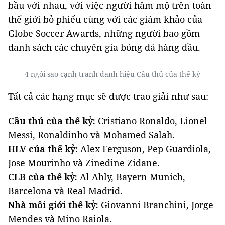
bầu với nhau, với việc người hâm mộ trên toàn
thế giới bỏ phiếu cùng với các giám khảo của
Globe Soccer Awards, những người bao gồm
danh sách các chuyên gia bóng đá hàng đầu.
4 ngôi sao cạnh tranh danh hiệu Cầu thủ của thế kỷ
Tất cả các hạng mục sẽ được trao giải như sau:
Cầu thủ của thế kỷ:
Cristiano Ronaldo, Lionel
Messi, Ronaldinho và Mohamed Salah.
HLV của thế kỷ:
Alex Ferguson, Pep Guardiola,
Jose Mourinho và Zinedine Zidane.
CLB của thế kỷ:
Al Ahly, Bayern Munich,
Barcelona và Real Madrid.
Nhà môi giới thế kỷ:
Giovanni Branchini, Jorge
Mendes và Mino Raiola.