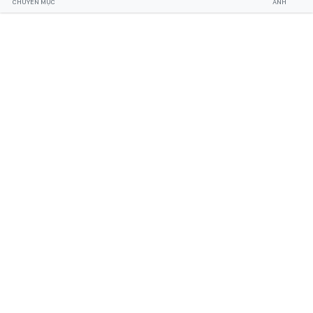
CHUYÊN MỤC
ẢNH