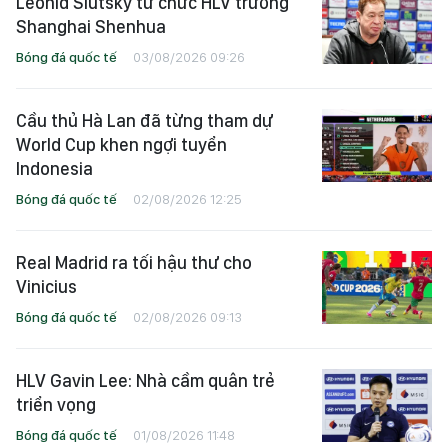
Leonid Slutsky từ chức HLV trưởng
Shanghai Shenhua
Bóng đá quốc tế
03/08/2026 09:26
Cầu thủ Hà Lan đã từng tham dự
World Cup khen ngợi tuyển
Indonesia
Bóng đá quốc tế
02/08/2026 12:25
Real Madrid ra tối hậu thư cho
Vinicius
Bóng đá quốc tế
02/08/2026 09:13
HLV Gavin Lee: Nhà cầm quân trẻ
triển vọng
Bóng đá quốc tế
01/08/2026 11:48