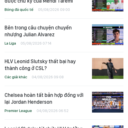
được chữ ký của Mehdi Taremi
Bóng đá quốc tế
05/08/2026 09:00
Bên trong câu chuyện chuyển
nhượng Julian Alvarez
La Liga
05/08/2026 07:14
HLV Leonid Slutsky thất bại hay
thành công ở CSL?
Các giải khác
04/08/2026 09:08
Chelsea hoàn tất bản hợp đồng với
lại Jordan Henderson
Premier League
04/08/2026 06:52