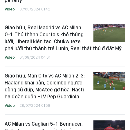
penalty
Video
07/08/2024 01:42
Giao hữu, Real Madrid vs AC Milan
0-1: Thủ thành Courtois khó thủng
lưới, Liberali kiến tạo, Chukwueze
phá lưới thủ thành trẻ Lunin, Real thất thủ ở đất Mỹ
Video
01/08/2024 04:01
Giao hữu, Man City vs AC Milan 2-3:
Haaland khai bàn, Colombo ngược
dòng cú đúp, McAtee gỡ hòa, Nasti
hạ đoàn quân HLV Pep Guardiola
Video
28/07/2024 01:58
AC Milan vs Cagliari 5-1: Bennacer,