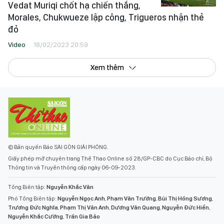
Vedat Muriqi chốt hạ chiến thắng,
Morales, Chukwueze lập công, Trigueros nhận thẻ
đỏ
Video
18/02/2023 20:59
Xem thêm
© Bản quyền Báo SÀI GÒN GIẢI PHÓNG.
Giấy phép mở chuyên trang Thể Thao Online số 28/GP-CBC do Cục Báo chí, Bộ
Thông tin và Truyền thông cấp ngày 06-09-2023.
Tổng Biên tập:
Nguyễn Khắc Văn
Phó Tổng Biên tập:
Nguyễn Ngọc Anh
,
Phạm Văn Trường
,
Bùi Thị Hồng Sương
,
Trương Đức Nghĩa
,
Phạm Thị Vân Anh
,
Dương Văn Quang
,
Nguyễn Đức Hiển
,
Nguyễn Khắc Cường
,
Trần Gia Bảo