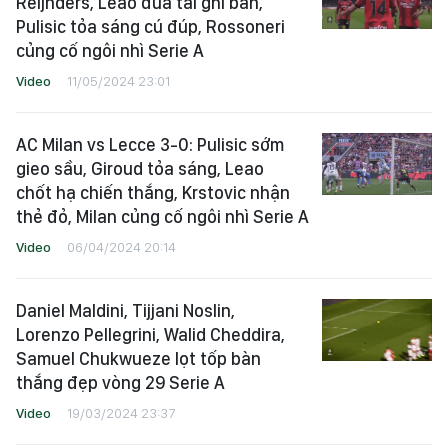
Reijnders, Leao đua tài ghi bàn,
Pulisic tỏa sáng cú đúp, Rossoneri
củng cố ngôi nhì Serie A
Video
11/05/2024 23:01
AC Milan vs Lecce 3-0: Pulisic sớm
gieo sầu, Giroud tỏa sáng, Leao
chốt hạ chiến thắng, Krstovic nhận
thẻ đỏ, Milan củng cố ngôi nhì Serie A
Video
06/04/2024 20:14
Daniel Maldini, Tijjani Noslin,
Lorenzo Pellegrini, Walid Cheddira,
Samuel Chukwueze lọt tốp bàn
thắng đẹp vòng 29 Serie A
Video
19/03/2024 23:37