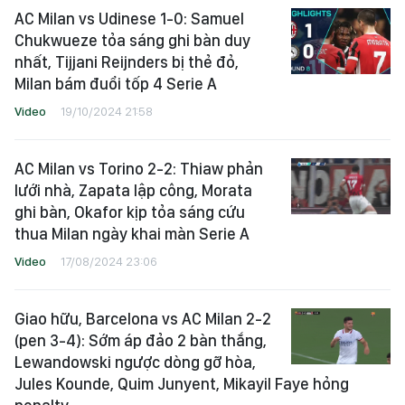
AC Milan vs Udinese 1-0: Samuel
Chukwueze tỏa sáng ghi bàn duy
nhất, Tijjani Reijnders bị thẻ đỏ,
Milan bám đuổi tốp 4 Serie A
Video
19/10/2024 21:58
AC Milan vs Torino 2-2: Thiaw phản
lưới nhà, Zapata lập công, Morata
ghi bàn, Okafor kịp tỏa sáng cứu
thua Milan ngày khai màn Serie A
Video
17/08/2024 23:06
Giao hữu, Barcelona vs AC Milan 2-2
(pen 3-4): Sớm áp đảo 2 bàn thắng,
Lewandowski ngược dòng gỡ hòa,
Jules Kounde, Quim Junyent, Mikayil Faye hỏng