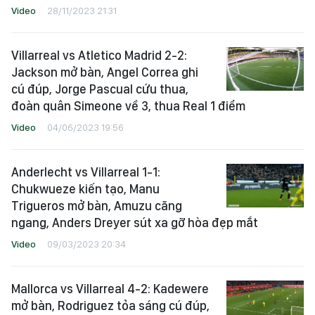
Video
28/11/2023 21:31
Villarreal vs Atletico Madrid 2-2:
Jackson mở bàn, Angel Correa ghi
cú đúp, Jorge Pascual cứu thua,
đoàn quân Simeone về 3, thua Real 1 điểm
Video
04/06/2023 19:56
Anderlecht vs Villarreal 1-1:
Chukwueze kiến tạo, Manu
Trigueros mở bàn, Amuzu căng
ngang, Anders Dreyer sút xa gỡ hòa đẹp mắt
Video
09/03/2023 20:34
Mallorca vs Villarreal 4-2: Kadewere
mở bàn, Rodriguez tỏa sáng cú đúp,