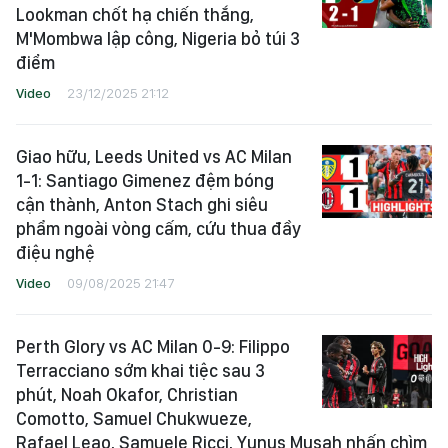
Lookman chốt hạ chiến thắng,
M'Mombwa lập công, Nigeria bỏ túi 3
điểm
Video
23/12/2025 21:12
Giao hữu, Leeds United vs AC Milan
1-1: Santiago Gimenez đệm bóng
cận thành, Anton Stach ghi siêu
phẩm ngoài vòng cấm, cứu thua đầy
điệu nghệ
Video
09/08/2025 21:47
Perth Glory vs AC Milan 0-9: Filippo
Terracciano sớm khai tiệc sau 3
phút, Noah Okafor, Christian
Comotto, Samuel Chukwueze,
Rafael Leao, Samuele Ricci, Yunus Musah nhấn chìm