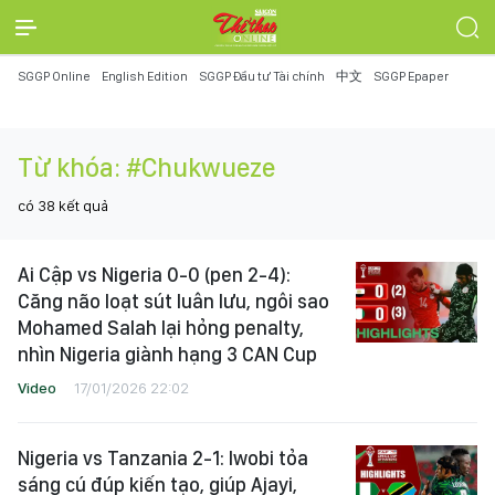
SGGP Online
English Edition
SGGP Đầu tư Tài chính
中文
SGGP Epaper
Từ khóa:
#Chukwueze
có
38
kết quả
Ai Cập vs Nigeria 0-0 (pen 2-4):
Căng não loạt sút luân lưu, ngôi sao
Mohamed Salah lại hỏng penalty,
nhìn Nigeria giành hạng 3 CAN Cup
Video
17/01/2026 22:02
Nigeria vs Tanzania 2-1: Iwobi tỏa
sáng cú đúp kiến tạo, giúp Ajayi,