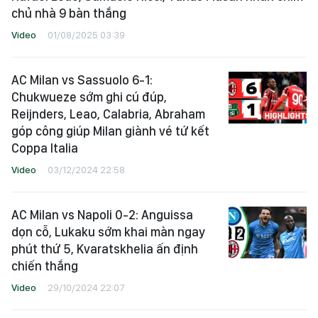
chủ nhà 9 bàn thắng
Video
01/08/2025 03:39
AC Milan vs Sassuolo 6-1:
Chukwueze sớm ghi cú đúp,
Reijnders, Leao, Calabria, Abraham
góp công giúp Milan giành vé tứ kết
Coppa Italia
Video
03/12/2024 22:58
AC Milan vs Napoli 0-2: Anguissa
dọn cỗ, Lukaku sớm khai màn ngay
phút thứ 5, Kvaratskhelia ấn định
chiến thắng
Video
29/10/2024 22:07