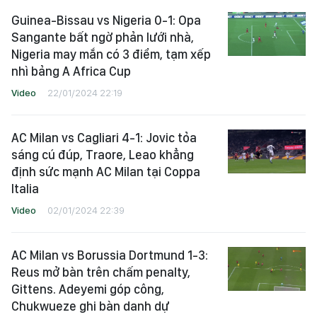
Guinea-Bissau vs Nigeria 0-1: Opa
Sangante bất ngờ phản lưới nhà,
Nigeria may mắn có 3 điểm, tạm xếp
nhì bảng A Africa Cup
Video
22/01/2024 22:19
AC Milan vs Cagliari 4-1: Jovic tỏa
sáng cú đúp, Traore, Leao khẳng
định sức mạnh AC Milan tại Coppa
Italia
Video
02/01/2024 22:39
AC Milan vs Borussia Dortmund 1-3:
Reus mở bàn trên chấm penalty,
Gittens. Adeyemi góp công,
Chukwueze ghi bàn danh dự