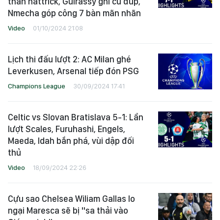
thần hattrick, Guirassy ghi cú đúp,
Nmecha góp công 7 bàn mãn nhãn
Video
01/10/2024 21:08
Lịch thi đấu lượt 2: AC Milan ghé
Leverkusen, Arsenal tiếp đón PSG
Champions League
30/09/2024 17:41
Celtic vs Slovan Bratislava 5-1: Lần
lượt Scales, Furuhashi, Engels,
Maeda, Idah bắn phá, vùi dập đối
thủ
Video
18/09/2024 22:26
Cựu sao Chelsea Wiliam Gallas lo
ngại Maresca sẽ bị "sa thải vào