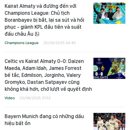
Kairat Almaty và đường đến với
Champions League: Chủ tịch
Boranbayev bị bắt, lại sa sút và hồi
phục - giành KPL đầu tiên và suất
đấu châu Âu
Champions League
25/09/2025 04:45
Celtic vs Kairat Almaty 0-0: Daizen
Maeda, Adam Idah, James Forrest
bế tắc, Edmilson, Jorginho, Valery
Gromyko, Dastan Satpayev cũng
không khá hơn, chờ lượt về quyết định
Video
20/08/2025 21:02
Bayern Munich đang có những dấu
hiệu bất ổn