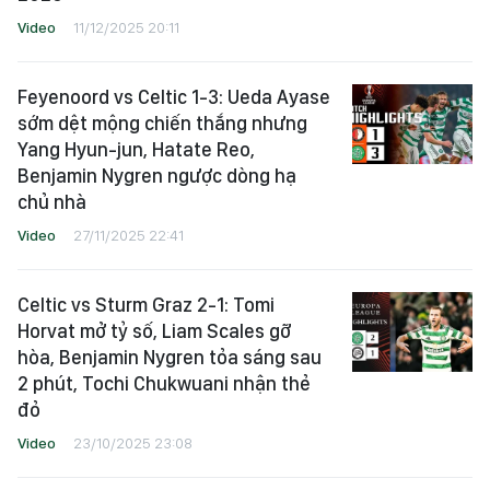
Video
11/12/2025 20:11
Feyenoord vs Celtic 1-3: Ueda Ayase
sớm dệt mộng chiến thắng nhưng
Yang Hyun-jun, Hatate Reo,
Benjamin Nygren ngược dòng hạ
chủ nhà
Video
27/11/2025 22:41
Celtic vs Sturm Graz 2-1: Tomi
Horvat mở tỷ số, Liam Scales gỡ
hòa, Benjamin Nygren tỏa sáng sau
2 phút, Tochi Chukwuani nhận thẻ
đỏ
Video
23/10/2025 23:08