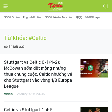
SGGP Online
English Edition
SGGP Đầu tư Tài chính
中文
SGGP Epaper
Từ khóa:
#Celtic
có
54
kết quả
Stuttgart vs Celtic 0-1 (4-2):
McCowan sớm dệt mộng nhưng
thua chung cuộc, Celtic nhường vé
cho Stuttgart vào vòng 1/8 Europa
League
Video
26/02/2026 23:36
Celtic vs Stuttgart 1-4: El