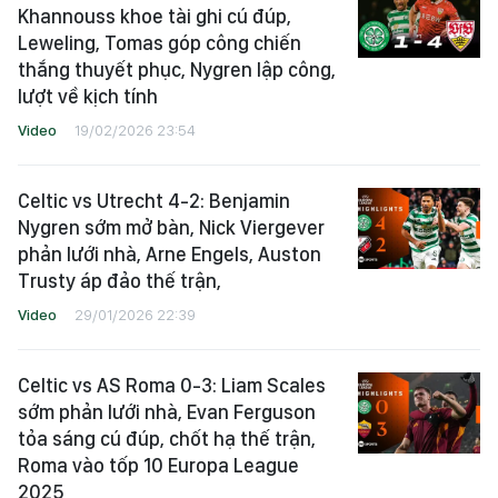
Khannouss khoe tài ghi cú đúp,
Leweling, Tomas góp công chiến
thắng thuyết phục, Nygren lập công,
lượt về kịch tính
Video
19/02/2026 23:54
Celtic vs Utrecht 4-2: Benjamin
Nygren sớm mở bàn, Nick Viergever
phản lưới nhà, Arne Engels, Auston
Trusty áp đảo thế trận,
Video
29/01/2026 22:39
Celtic vs AS Roma 0-3: Liam Scales
sớm phản lưới nhà, Evan Ferguson
tỏa sáng cú đúp, chốt hạ thế trận,
Roma vào tốp 10 Europa League
2025