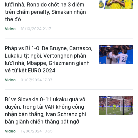
lưới nhà, Ronaldo chốt hạ 3 điểm
trên chấm penalty, Simakan nhận
thẻ đỏ
Video
18/10/2024 21:17
Pháp vs Bỉ 1-0: De Bruyne, Carrasco,
Lukaku tịt ngòi, Vertonghen phản
lưới nhà, Mbappe, Griezmann giành
vé tứ kết EURO 2024
Video
01/07/2024 17:37
Bỉ vs Slovakia 0-1: Lukaku quá vô
duyên, trọng tài VAR không công
nhận bàn thắng, Ivan Schranz ghi
bàn giành chiến thắng bất ngờ
Video
17/06/2024 18:55