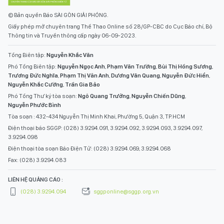
© Bản quyền Báo SÀI GÒN GIẢI PHÓNG.
Giấy phép mở chuyên trang Thể Thao Online số 28/GP-CBC do Cục Báo chí, Bộ
Thông tin và Truyền thông cấp ngày 06-09-2023.
Tổng Biên tập:
Nguyễn Khắc Văn
Phó Tổng Biên tập:
Nguyễn Ngọc Anh
,
Phạm Văn Trường
,
Bùi Thị Hồng Sương
,
Trương Đức Nghĩa
,
Phạm Thị Vân Anh
,
Dương Văn Quang
,
Nguyễn Đức Hiển
,
Nguyễn Khắc Cường
,
Trần Gia Bảo
Phó Tổng Thư ký tòa soạn:
Ngô Quang Trưởng
,
Nguyễn Chiến Dũng
,
Nguyễn Phước Bình
Tòa soạn : 432-434 Nguyễn Thị Minh Khai, Phường 5, Quận 3, TP.HCM
Điện thoại báo SGGP: (028) 3.9294.091, 3.9294.092, 3.9294.093, 3.9294.097,
3.9294.098
Điện thoại tòa soạn Báo Điện Tử: (028) 3.9294.069, 3.9294.068
Fax: (028) 3.9294.083
LIÊN HỆ QUẢNG CÁO :
(028) 3.9294.094
sggponline@sggp.org.vn