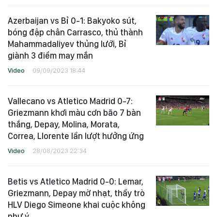
Azerbaijan vs Bỉ 0-1: Bakyoko sút,
bóng đập chân Carrasco, thủ thành
Mahammadaliyev thủng lưới, Bỉ
giành 3 điểm may mắn
Video
09/09/2023 18:44
Vallecano vs Atletico Madrid 0-7:
Griezmann khơi màu cơn bão 7 bàn
thắng, Depay, Molina, Morata,
Correa, Llorente lần lượt hưởng ứng
Video
28/08/2023 22:34
Betis vs Atletico Madrid 0-0: Lemar,
Griezmann, Depay mờ nhạt, thầy trò
HLV Diego Simeone khai cuộc không
như ý