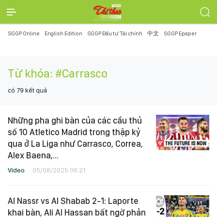
SGGP Online
English Edition
SGGP Đầu tư Tài chính
中文
SGGP Epaper
Từ khóa:
#Carrasco
có
79
kết quả
Những pha ghi bàn của các cầu thủ
số 10 Atletico Madrid trong thập kỷ
qua ở La Liga như Carrasco, Correa,
Alex Baena,...
Video
05/08/2025 06:21
Al Nassr vs Al Shabab 2-1: Laporte
khai bàn, Ali Al Hassan bất ngờ phản