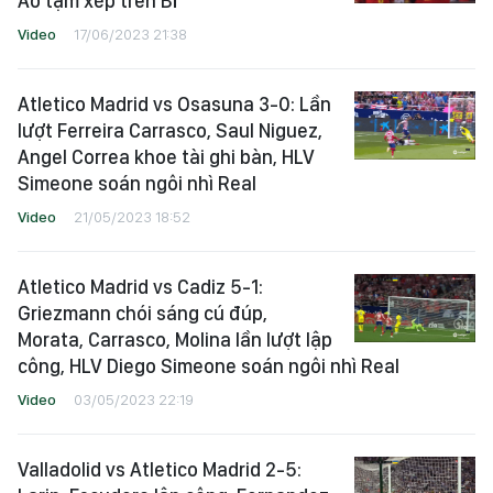
Áo tạm xếp trên Bỉ
Video
17/06/2023 21:38
Atletico Madrid vs Osasuna 3-0: Lần
lượt Ferreira Carrasco, Saul Niguez,
Angel Correa khoe tài ghi bàn, HLV
Simeone soán ngôi nhì Real
Video
21/05/2023 18:52
Atletico Madrid vs Cadiz 5-1:
Griezmann chói sáng cú đúp,
Morata, Carrasco, Molina lần lượt lập
công, HLV Diego Simeone soán ngôi nhì Real
Video
03/05/2023 22:19
Valladolid vs Atletico Madrid 2-5: