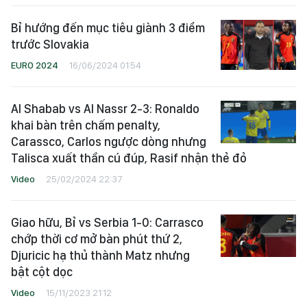
Bỉ hướng đến mục tiêu giành 3 điểm
trước Slovakia
EURO 2024
16/06/2024 01:54
Al Shabab vs Al Nassr 2-3: Ronaldo
khai bàn trên chấm penalty,
Carassco, Carlos ngược dòng nhưng
Talisca xuất thần cú đúp, Rasif nhận thẻ đỏ
Video
25/02/2024 22:37
Giao hữu, Bỉ vs Serbia 1-0: Carrasco
chớp thời cơ mở bàn phút thứ 2,
Djuricic hạ thủ thành Matz nhưng
bật cột dọc
Video
15/11/2023 21:12