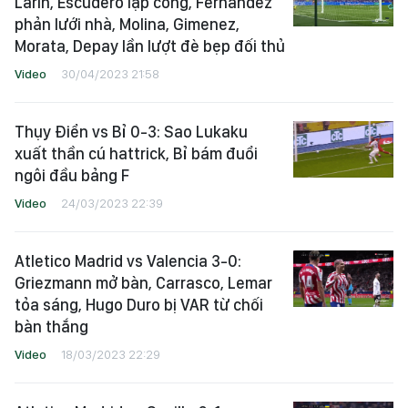
Larin, Escudero lập công, Fernandez
phản lưới nhà, Molina, Gimenez,
Morata, Depay lần lượt đè bẹp đối thủ
Video
30/04/2023 21:58
Thụy Điển vs Bỉ 0-3: Sao Lukaku
xuất thần cú hattrick, Bỉ bám đuổi
ngôi đầu bảng F
Video
24/03/2023 22:39
Atletico Madrid vs Valencia 3-0:
Griezmann mở bàn, Carrasco, Lemar
tỏa sáng, Hugo Duro bị VAR từ chối
bàn thắng
Video
18/03/2023 22:29