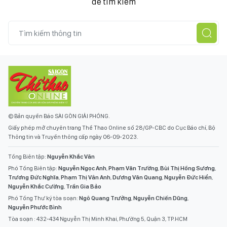
để tìm kiếm
© Bản quyền Báo SÀI GÒN GIẢI PHÓNG.
Giấy phép mở chuyên trang Thể Thao Online số 28/GP-CBC do Cục Báo chí, Bộ
Thông tin và Truyền thông cấp ngày 06-09-2023.
Tổng Biên tập:
Nguyễn Khắc Văn
Phó Tổng Biên tập:
Nguyễn Ngọc Anh
,
Phạm Văn Trường
,
Bùi Thị Hồng Sương
,
Trương Đức Nghĩa
,
Phạm Thị Vân Anh
,
Dương Văn Quang
,
Nguyễn Đức Hiển
,
Nguyễn Khắc Cường
,
Trần Gia Bảo
Phó Tổng Thư ký tòa soạn:
Ngô Quang Trưởng
,
Nguyễn Chiến Dũng
,
Nguyễn Phước Bình
Tòa soạn : 432-434 Nguyễn Thị Minh Khai, Phường 5, Quận 3, TP.HCM