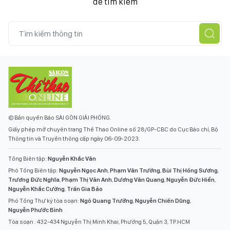
để tìm kiếm
© Bản quyền Báo SÀI GÒN GIẢI PHÓNG.
Giấy phép mở chuyên trang Thể Thao Online số 28/GP-CBC do Cục Báo chí, Bộ
Thông tin và Truyền thông cấp ngày 06-09-2023.
Tổng Biên tập:
Nguyễn Khắc Văn
Phó Tổng Biên tập:
Nguyễn Ngọc Anh
,
Phạm Văn Trường
,
Bùi Thị Hồng Sương
,
Trương Đức Nghĩa
,
Phạm Thị Vân Anh
,
Dương Văn Quang
,
Nguyễn Đức Hiển
,
Nguyễn Khắc Cường
,
Trần Gia Bảo
Phó Tổng Thư ký tòa soạn:
Ngô Quang Trưởng
,
Nguyễn Chiến Dũng
,
Nguyễn Phước Bình
Tòa soạn : 432-434 Nguyễn Thị Minh Khai, Phường 5, Quận 3, TP.HCM