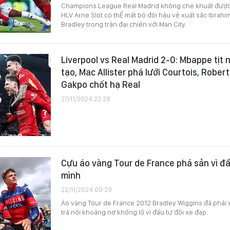
Champions League Real Madrid không che khuất được 
HLV Arne Slot có thỂ mất bộ đôi hậu vệ xuất sắc Ibrah
Bradley trong trận đại chiến với Man City.
Liverpool vs Real Madrid 2-0: Mbappe tịt n
tạo, Mac Allister phá lưới Courtois, Rober
Gakpo chốt hạ Real
27/11/2024 22:28
Cựu áo vàng Tour de France phá sản vì đầ
mình
22/11/2024 09:29
Áo vàng Tour de France 2012 Bradley Wiggins đã phải x
trả nổi khoảng nợ khổng lồ vì đầu tư đội xe đạp.