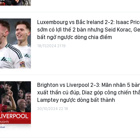
Luxembourg vs Bắc Ireland 2-2: Isaac Pric
sớm có lợi thế 2 bàn nhưng Seid Korac, G
bất ngờ ngược dòng chia điểm
18/11/2024 21:19
Brighton vs Liverpool 2-3: Mãn nhãn 5 bà
xuất thần cú đúp, Diaz góp công chiến thắ
Lamptey ngược dòng bất thành
30/10/2024 22:18