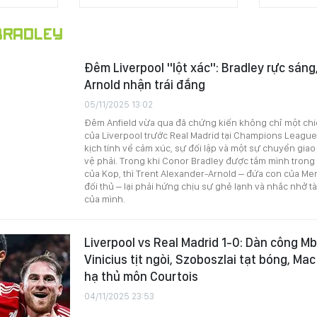
RADLEY
Đêm Liverpool "lột xác": Bradley rực sáng
Arnold nhận trái đắng
05/11/2025 13:02
Đêm Anfield vừa qua đã chứng kiến không chỉ một chi
của Liverpool trước Real Madrid tại Champions Leagu
kịch tính về cảm xúc, sự đối lập và một sự chuyển giao 
vệ phải. Trong khi Conor Bradley được tắm mình trong
của Kop, thì Trent Alexander-Arnold – đứa con của Me
đối thủ – lại phải hứng chịu sự ghẻ lạnh và nhắc nhở t
của mình.
Liverpool vs Real Madrid 1-0: Dàn công M
Vinicius tịt ngòi, Szoboszlai tạt bóng, Mac
hạ thủ môn Courtois
04/11/2025 23:53