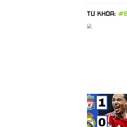
TỪ KHÓA:
#B