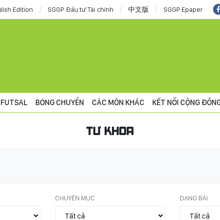
lish Edition
SGGP Đầu tư Tài chính
中文版
SGGP Epaper
FUTSAL
BÓNG CHUYỀN
CÁC MÔN KHÁC
KẾT NỐI CỘNG ĐỒN
TỪ KHÓA
CHUYÊN MỤC
DẠNG BÀI