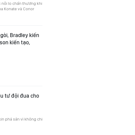
nỗi lo chấn thương khi
ima Konate và Conor
gòi, Bradley kiến
tson kiến tạo,
u tư đội đua cho
in phá sản vì không chi