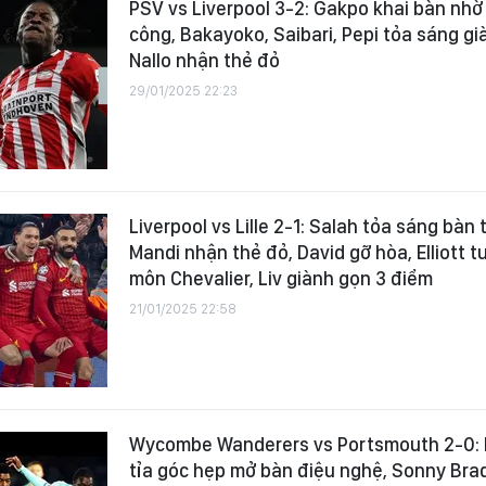
PSV vs Liverpool 3-2: Gakpo khai bàn nhờ p
công, Bakayoko, Saibari, Pepi tỏa sáng gi
Nallo nhận thẻ đỏ
29/01/2025 22:23
Liverpool vs Lille 2-1: Salah tỏa sáng bàn
Mandi nhận thẻ đỏ, David gỡ hòa, Elliott t
môn Chevalier, Liv giành gọn 3 điểm
21/01/2025 22:58
Wycombe Wanderers vs Portsmouth 2-0: 
tỉa góc hẹp mở bàn điệu nghệ, Sonny Bra