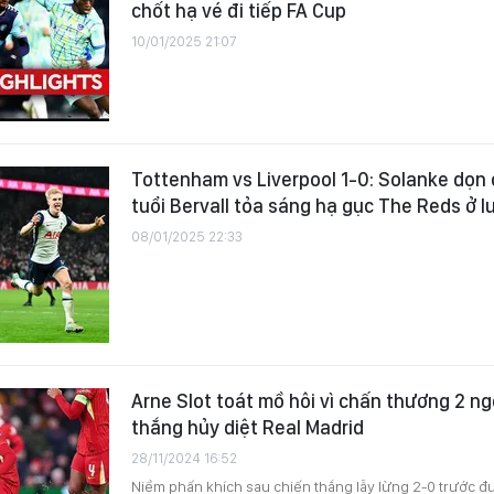
chốt hạ vé đi tiếp FA Cup
10/01/2025 21:07
Tottenham vs Liverpool 1-0: Solanke dọn 
tuổi Bervall tỏa sáng hạ gục The Reds ở 
08/01/2025 22:33
Arne Slot toát mồ hôi vì chấn thương 2 ng
thắng hủy diệt Real Madrid
28/11/2024 16:52
Niềm phấn khích sau chiến thắng lẫy lừng 2-0 trước đ