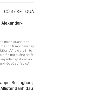
CÓ
37
KẾT QUẢ
, Alexander-
ến thắng quan trọng
e mà còn là một đêm đầy
biểu tượng ở vị trí hậu
 sự tôn thờ cuồng nhiệt
rseyside nay khoác áo
àn khốc về sự “sa cơ”
bappe, Bellingham,
 Allister đánh đầu