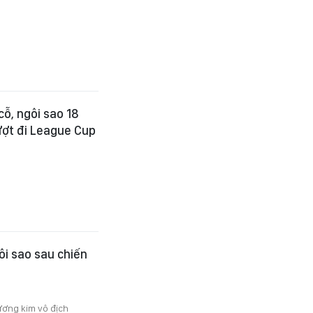
cỗ, ngôi sao 18
lượt đi League Cup
ôi sao sau chiến
ương kim vô địch