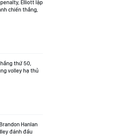
enalty, Elliott lập
ành chiến thắng,
 thắng thứ 50,
ung volley hạ thủ
Brandon Hanlan
dley đánh đầu