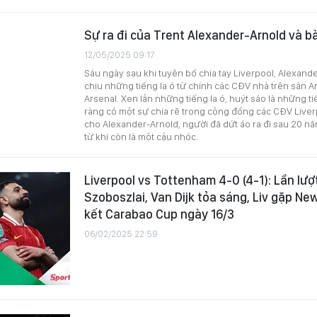
Sự ra đi của Trent Alexander-Arnold và b
12/05/2025 09:17
Sáu ngày sau khi tuyên bố chia tay Liverpool, Alexand
chịu những tiếng la ó từ chính các CĐV nhà trên sân An
Arsenal. Xen lẫn những tiếng la ó, huýt sáo là những t
ràng có một sự chia rẽ trong cộng đồng các CĐV Liver
cho Alexander-Arnold, người đã dứt áo ra đi sau 20 n
từ khi còn là một cậu nhóc.
Liverpool vs Tottenham 4-0 (4-1): Lần lượ
Szoboszlai, Van Dijk tỏa sáng, Liv gặp Ne
kết Carabao Cup ngày 16/3
06/02/2025 22:59