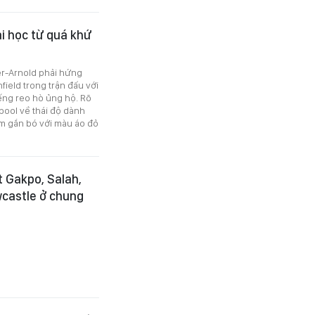
ài học từ quá khứ
er-Arnold phải hứng
field trong trận đấu với
iếng reo hò ủng hộ. Rõ
pool về thái độ dành
ăm gắn bó với màu áo đỏ
t Gakpo, Salah,
wcastle ở chung