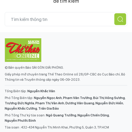
để tìm kiếm
© Bản quyền Báo SÀI GÒN GIẢI PHÓNG.
Giấy phép mở chuyên trang Thể Thao Online số 28/GP-CBC do Cục Báo chí, Bộ
Thông tin và Truyền thông cấp ngày 06-09-2023.
Tổng Biên tập:
Nguyễn Khắc Văn
Phó Tổng Biên tập:
Nguyễn Ngọc Anh
,
Phạm Văn Trường
,
Bùi Thị Hồng Sương
,
Trương Đức Nghĩa
,
Phạm Thị Vân Anh
,
Dương Văn Quang
,
Nguyễn Đức Hiển
,
Nguyễn Khắc Cường
,
Trần Gia Bảo
Phó Tổng Thư ký tòa soạn:
Ngô Quang Trưởng
,
Nguyễn Chiến Dũng
,
Nguyễn Phước Bình
Tòa soạn : 432-434 Nguyễn Thị Minh Khai, Phường 5, Quận 3, TP.HCM