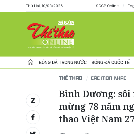
Thứ Hai, 10/08/2026
SGGP Online
Eng
BÓNG ĐÁ TRONG NƯỚC
BÓNG ĐÁ QUỐC TẾ
THỂ THAO
CÁC MÔN KHÁC
Bình Dương: sôi 
mừng 78 năm ngà
thao Việt Nam 27