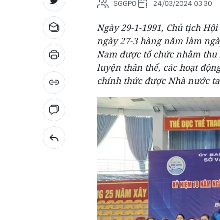
SGGPO
24/03/2024 03:30
Ngày 29-1-1991, Chủ tịch Hội
ngày 27-3 hàng năm làm ngày
Nam được tổ chức nhằm thu h
luyện thân thể, các hoạt độn
chính thức được Nhà nước t