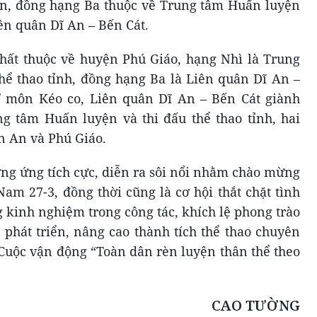
n, đồng hạng Ba thuộc về Trung tâm Huấn luyện
iên quân Dĩ An – Bến Cát.
ất thuộc về huyện Phú Giáo, hạng Nhì là Trung
hể thao tỉnh, đồng hạng Ba là Liên quân Dĩ An –
 môn Kéo co, Liên quân Dĩ An – Bến Cát giành
g tâm Huấn luyện và thi đấu thể thao tỉnh, hai
n An và Phú Giáo.
ởng ứng tích cực, diễn ra sôi nổi nhằm chào mừng
am 27-3, đồng thời cũng là cơ hội thắt chặt tình
 kinh nghiệm trong công tác, khích lệ phong trào
hát triển, nâng cao thành tích thể thao chuyên
uộc vận động “Toàn dân rèn luyện thân thể theo
CAO TƯỜNG