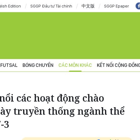
lish Edition
SGGP Đầu tư Tài chính
中文版
SGGP Epaper
FUTSAL
BÓNG CHUYỀN
CÁC MÔN KHÁC
KẾT NỐI CỘNG ĐỒN
nổi các hoạt động chào
y truyền thống ngành thể
-3