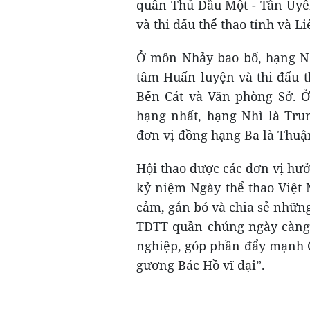
quân Thủ Dầu Một - Tân Uyê
và thi đấu thể thao tỉnh và L
Ở môn Nhảy bao bố, hạng Nh
tâm Huấn luyện và thi đấu t
Bến Cát và Văn phòng Sở. Ở
hạng nhất, hạng Nhì là Trun
đơn vị đồng hạng Ba là Thuậ
Hội thao được các đơn vị hư
kỷ niệm Ngày thể thao Việt N
cảm, gắn bó và chia sẻ những
TDTT quần chúng ngày càng p
nghiệp, góp phần đẩy mạnh C
gương Bác Hồ vĩ đại”.