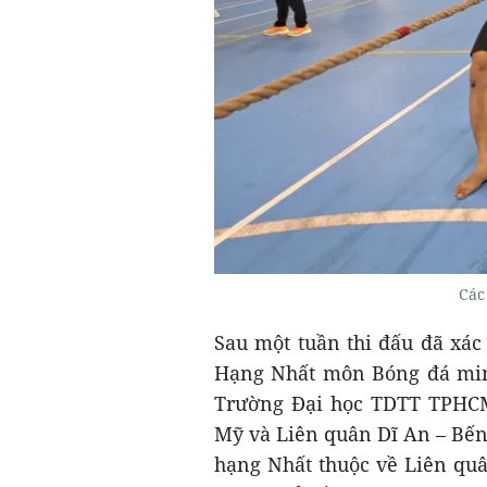
Các
Sau một tuần thi đấu đã xác
Hạng Nhất môn Bóng đá mini
Trường Đại học TDTT TPHCM
Mỹ và Liên quân Dĩ An – Bến
hạng Nhất thuộc về Liên qu