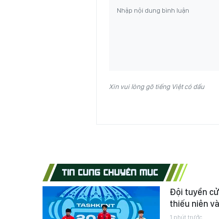
Xin vui lòng gõ tiếng Việt có dấu
TIN CÙNG CHUYÊN MỤC
Đội tuyển cử
thiếu niên v
1 phút trước