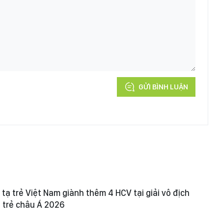
GỬI BÌNH LUẬN
 tạ trẻ Việt Nam giành thêm 4 HCV tại giải vô địch
à trẻ châu Á 2026