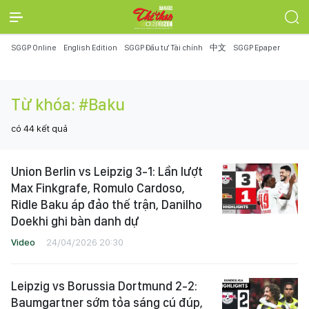
SGGP Online
English Edition
SGGP Đầu tư Tài chính
中文
SGGP Epaper
Từ khóa:
#Baku
có
44
kết quả
Union Berlin vs Leipzig 3-1: Lần lượt
Max Finkgrafe, Romulo Cardoso,
Ridle Baku áp đảo thế trận, Danilho
Doekhi ghi bàn danh dự
Video
24/04/2026 20:30
Leipzig vs Borussia Dortmund 2-2:
Baumgartner sớm tỏa sáng cú đúp,