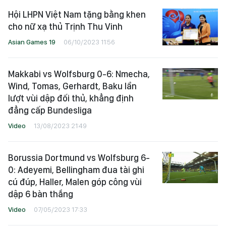
Hội LHPN Việt Nam tặng bằng khen
cho nữ xạ thủ Trịnh Thu Vinh
Asian Games 19
06/10/2023 11:56
Makkabi vs Wolfsburg 0-6: Nmecha,
Wind, Tomas, Gerhardt, Baku lần
lượt vùi dập đối thủ, khẳng định
đẳng cấp Bundesliga
Video
13/08/2023 21:49
Borussia Dortmund vs Wolfsburg 6-
0: Adeyemi, Bellingham đua tài ghi
cú đúp, Haller, Malen góp công vùi
dập 6 bàn thắng
Video
07/05/2023 17:33