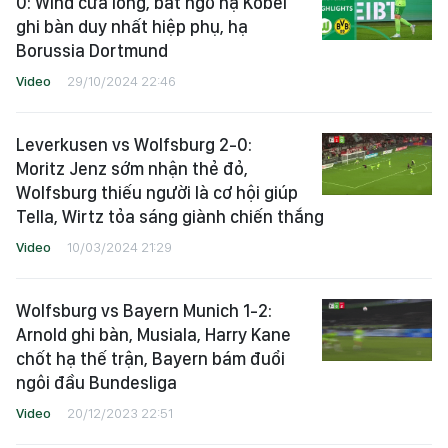
0: Wind cứa lòng, bất ngờ hạ Kobel
ghi bàn duy nhất hiệp phụ, hạ
Borussia Dortmund
Video
29/10/2024 22:46
Leverkusen vs Wolfsburg 2-0:
Moritz Jenz sớm nhận thẻ đỏ,
Wolfsburg thiếu người là cơ hội giúp
Tella, Wirtz tỏa sáng giành chiến thắng
Video
10/03/2024 21:29
Wolfsburg vs Bayern Munich 1-2:
Arnold ghi bàn, Musiala, Harry Kane
chốt hạ thế trận, Bayern bám đuổi
ngôi đầu Bundesliga
Video
20/12/2023 22:51