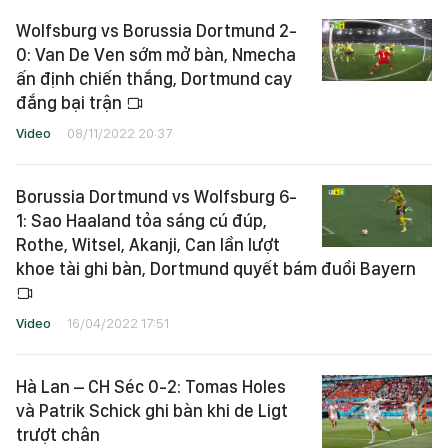
Wolfsburg vs Borussia Dortmund 2-
0: Van De Ven sớm mở bàn, Nmecha
ấn định chiến thắng, Dortmund cay
đắng bại trận
Video
08/11/2022 20:37
Borussia Dortmund vs Wolfsburg 6-
1: Sao Haaland tỏa sáng cú đúp,
Rothe, Witsel, Akanji, Can lần lượt
khoe tài ghi bàn, Dortmund quyết bám đuổi Bayern
Video
16/04/2022 17:51
Hà Lan – CH Séc 0-2: Tomas Holes
và Patrik Schick ghi bàn khi de Ligt
trượt chân