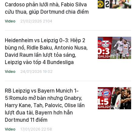
Cardoso phản lưới nhà, Fabio Silva
cứu thua, giúp Dortmund chia điểm
Video
21/02/2026 21:04
Heidenheim vs Leipzig 0-3: Hiệp 2
bùng nổ, Ridle Baku, Antonio Nusa,
David Raum lần lượt tỏa sáng,
Leipzig vào tốp 4 Bundesliga
Video
24/01/2026 19:02
RB Leipzig vs Bayern Munich 1-
5:Romulo mở bàn nhưng Gnabry,
Harry Kane, Tah, Palovic, Olise lần
lượt đua tài, Bayern hơn hẳn
Dortmund 11 điểm
Video
17/01/2026 22:58