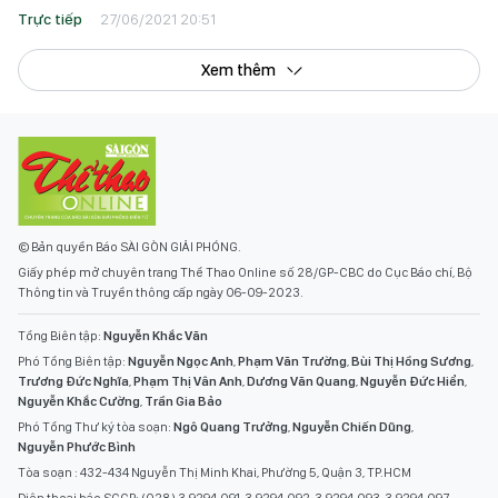
Trực tiếp
27/06/2021 20:51
Xem thêm
© Bản quyền Báo SÀI GÒN GIẢI PHÓNG.
Giấy phép mở chuyên trang Thể Thao Online số 28/GP-CBC do Cục Báo chí, Bộ
Thông tin và Truyền thông cấp ngày 06-09-2023.
Tổng Biên tập:
Nguyễn Khắc Văn
Phó Tổng Biên tập:
Nguyễn Ngọc Anh
,
Phạm Văn Trường
,
Bùi Thị Hồng Sương
,
Trương Đức Nghĩa
,
Phạm Thị Vân Anh
,
Dương Văn Quang
,
Nguyễn Đức Hiển
,
Nguyễn Khắc Cường
,
Trần Gia Bảo
Phó Tổng Thư ký tòa soạn:
Ngô Quang Trưởng
,
Nguyễn Chiến Dũng
,
Nguyễn Phước Bình
Tòa soạn : 432-434 Nguyễn Thị Minh Khai, Phường 5, Quận 3, TP.HCM