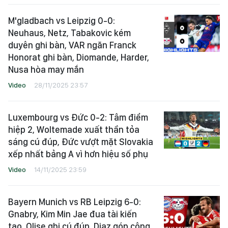
M'gladbach vs Leipzig 0-0:
Neuhaus, Netz, Tabakovic kém
duyên ghi bàn, VAR ngăn Franck
Honorat ghi bàn, Diomande, Harder,
Nusa hòa may mắn
Video
28/11/2025 23:57
Luxembourg vs Đức 0-2: Tâm điểm
hiệp 2, Woltemade xuất thần tỏa
sáng cú đúp, Đức vượt mặt Slovakia
xếp nhất bảng A vì hơn hiệu số phụ
Video
14/11/2025 23:59
Bayern Munich vs RB Leipzig 6-0:
Gnabry, Kim Min Jae đua tài kiến
tạo, Olise ghi cú đúp, Diaz góp công,