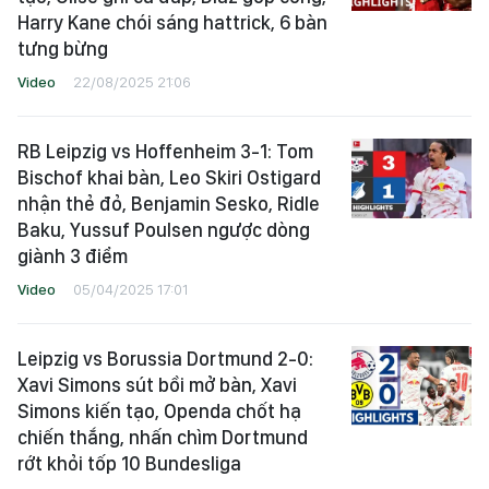
Harry Kane chói sáng hattrick, 6 bàn
tưng bừng
Video
22/08/2025 21:06
RB Leipzig vs Hoffenheim 3-1: Tom
Bischof khai bàn, Leo Skiri Ostigard
nhận thẻ đỏ, Benjamin Sesko, Ridle
Baku, Yussuf Poulsen ngược dòng
giành 3 điểm
Video
05/04/2025 17:01
Leipzig vs Borussia Dortmund 2-0:
Xavi Simons sút bồi mở bàn, Xavi
Simons kiến tạo, Openda chốt hạ
chiến thắng, nhấn chìm Dortmund
rớt khỏi tốp 10 Bundesliga