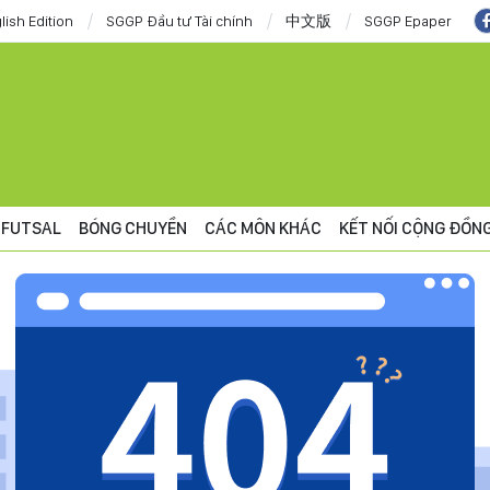
lish Edition
SGGP Đầu tư Tài chính
中文版
SGGP Epaper
FUTSAL
BÓNG CHUYỀN
CÁC MÔN KHÁC
KẾT NỐI CỘNG ĐỒN