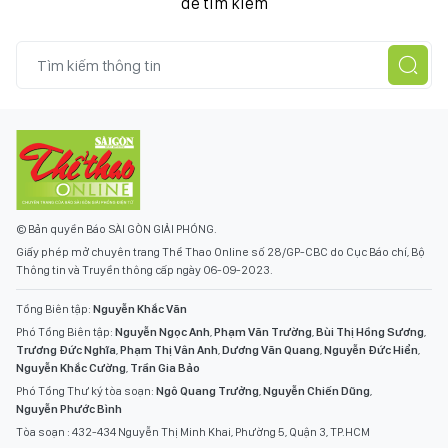
để tìm kiếm
© Bản quyền Báo SÀI GÒN GIẢI PHÓNG.
Giấy phép mở chuyên trang Thể Thao Online số 28/GP-CBC do Cục Báo chí, Bộ
Thông tin và Truyền thông cấp ngày 06-09-2023.
Tổng Biên tập:
Nguyễn Khắc Văn
Phó Tổng Biên tập:
Nguyễn Ngọc Anh
,
Phạm Văn Trường
,
Bùi Thị Hồng Sương
,
Trương Đức Nghĩa
,
Phạm Thị Vân Anh
,
Dương Văn Quang
,
Nguyễn Đức Hiển
,
Nguyễn Khắc Cường
,
Trần Gia Bảo
Phó Tổng Thư ký tòa soạn:
Ngô Quang Trưởng
,
Nguyễn Chiến Dũng
,
Nguyễn Phước Bình
Tòa soạn : 432-434 Nguyễn Thị Minh Khai, Phường 5, Quận 3, TP.HCM