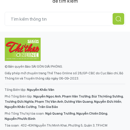
để tìm kiếm
© Bản quyền Báo SÀI GÒN GIẢI PHÓNG.
Giấy phép mở chuyên trang Thể Thao Online số 28/GP-CBC do Cục Báo chí, Bộ
Thông tin và Truyền thông cấp ngày 06-09-2023.
Tổng Biên tập:
Nguyễn Khắc Văn
Phó Tổng Biên tập:
Nguyễn Ngọc Anh
,
Phạm Văn Trường
,
Bùi Thị Hồng Sương
,
Trương Đức Nghĩa
,
Phạm Thị Vân Anh
,
Dương Văn Quang
,
Nguyễn Đức Hiển
,
Nguyễn Khắc Cường
,
Trần Gia Bảo
Phó Tổng Thư ký tòa soạn:
Ngô Quang Trưởng
,
Nguyễn Chiến Dũng
,
Nguyễn Phước Bình
Tòa soạn : 432-434 Nguyễn Thị Minh Khai, Phường 5, Quận 3, TP.HCM