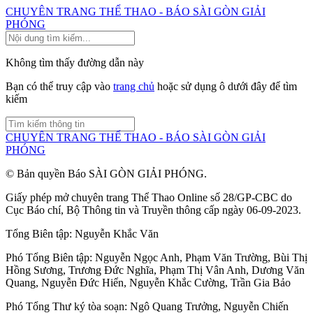
CHUYÊN TRANG THỂ THAO - BÁO SÀI GÒN GIẢI
PHÓNG
Không tìm thấy đường dẫn này
Bạn có thể truy cập vào
trang chủ
hoặc sử dụng ô dưới đây để tìm
kiếm
CHUYÊN TRANG THỂ THAO - BÁO SÀI GÒN GIẢI
PHÓNG
© Bản quyền Báo SÀI GÒN GIẢI PHÓNG.
Giấy phép mở chuyên trang Thể Thao Online số 28/GP-CBC do
Cục Báo chí, Bộ Thông tin và Truyền thông cấp ngày 06-09-2023.
Tổng Biên tập:
Nguyễn Khắc Văn
Phó Tổng Biên tập:
Nguyễn Ngọc Anh
,
Phạm Văn Trường
,
Bùi Thị
Hồng Sương
,
Trương Đức Nghĩa
,
Phạm Thị Vân Anh
,
Dương Văn
Quang
,
Nguyễn Đức Hiển
,
Nguyễn Khắc Cường
,
Trần Gia Bảo
Phó Tổng Thư ký tòa soạn:
Ngô Quang Trưởng
,
Nguyễn Chiến