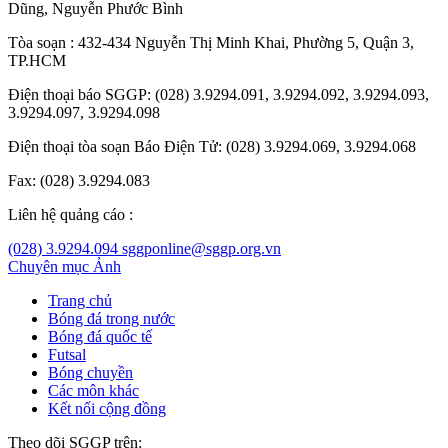
Dũng
,
Nguyễn Phước Bình
Tòa soạn : 432-434 Nguyễn Thị Minh Khai, Phường 5, Quận 3,
TP.HCM
Điện thoại báo SGGP: (028) 3.9294.091, 3.9294.092, 3.9294.093,
3.9294.097, 3.9294.098
Điện thoại tòa soạn Báo Điện Tử: (028) 3.9294.069, 3.9294.068
Fax: (028) 3.9294.083
Liên hệ quảng cáo :
(028) 3.9294.094
sggponline@sggp.org.vn
Chuyên mục
Ảnh
Trang chủ
Bóng đá trong nước
Bóng đá quốc tế
Futsal
Bóng chuyền
Các môn khác
Kết nối cộng đồng
Theo dõi SGGP trên: