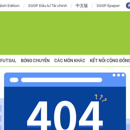
lish Edition
SGGP Đầu tư Tài chính
中文版
SGGP Epaper
FUTSAL
BÓNG CHUYỀN
CÁC MÔN KHÁC
KẾT NỐI CỘNG ĐỒN