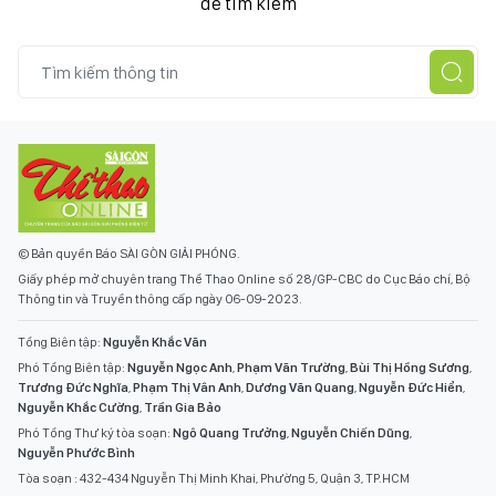
để tìm kiếm
© Bản quyền Báo SÀI GÒN GIẢI PHÓNG.
Giấy phép mở chuyên trang Thể Thao Online số 28/GP-CBC do Cục Báo chí, Bộ
Thông tin và Truyền thông cấp ngày 06-09-2023.
Tổng Biên tập:
Nguyễn Khắc Văn
Phó Tổng Biên tập:
Nguyễn Ngọc Anh
,
Phạm Văn Trường
,
Bùi Thị Hồng Sương
,
Trương Đức Nghĩa
,
Phạm Thị Vân Anh
,
Dương Văn Quang
,
Nguyễn Đức Hiển
,
Nguyễn Khắc Cường
,
Trần Gia Bảo
Phó Tổng Thư ký tòa soạn:
Ngô Quang Trưởng
,
Nguyễn Chiến Dũng
,
Nguyễn Phước Bình
Tòa soạn : 432-434 Nguyễn Thị Minh Khai, Phường 5, Quận 3, TP.HCM