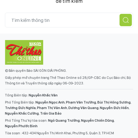
để tìm kiếm
© Bản quyền Báo SÀI GÒN GIẢI PHÓNG.
Giấy phép mở chuyên trang Thể Thao Online số 28/GP-CBC do Cục Báo chí, Bộ
Thông tin và Truyền thông cấp ngày 06-09-2023.
Tổng Biên tập:
Nguyễn Khắc Văn
Phó Tổng Biên tập:
Nguyễn Ngọc Anh
,
Phạm Văn Trường
,
Bùi Thị Hồng Sương
,
Trương Đức Nghĩa
,
Phạm Thị Vân Anh
,
Dương Văn Quang
,
Nguyễn Đức Hiển
,
Nguyễn Khắc Cường
,
Trần Gia Bảo
Phó Tổng Thư ký tòa soạn:
Ngô Quang Trưởng
,
Nguyễn Chiến Dũng
,
Nguyễn Phước Bình
Tòa soạn : 432-434 Nguyễn Thị Minh Khai, Phường 5, Quận 3, TP.HCM