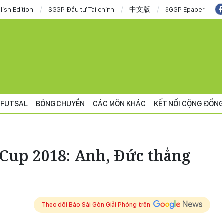
lish Edition
SGGP Đầu tư Tài chính
中文版
SGGP Epaper
FUTSAL
BÓNG CHUYỀN
CÁC MÔN KHÁC
KẾT NỐI CỘNG ĐỒN
 Cup 2018: Anh, Đức thẳng
Theo dõi Báo Sài Gòn Giải Phóng trên