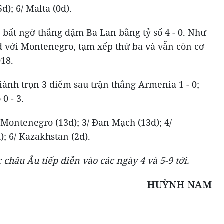
đ); 6/ Malta (0đ).
bất ngờ thắng đậm Ba Lan bằng tỷ số 4 - 0. Như
 với Montenegro, tạm xếp thứ ba và vẫn còn cơ
018.
ành trọn 3 điểm sau trận thắng Armenia 1 - 0;
0 - 3.
/ Montenegro (13đ); 3/ Đan Mạch (13đ); 4/
; 6/ Kazakhstan (2đ).
 châu Âu tiếp diễn vào các ngày 4 và 5-9 tới.
HUỲNH NAM