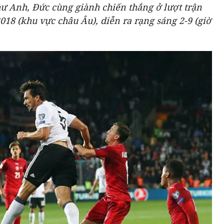
hư Anh, Đức cùng giành chiến thắng ở lượt trận
018 (khu vực châu Âu), diễn ra rạng sáng 2-9 (giờ