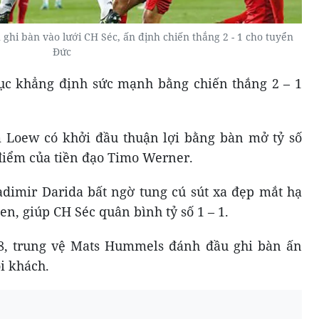
hi bàn vào lưới CH Séc, ấn định chiến thắng 2 - 1 cho tuyển
Đức
tục khẳng định sức mạnh bằng chiến thắng 2 – 1
m Loew có khởi đầu thuận lợi bằng bàn mở tỷ số
 điểm của tiền đạo Timo Werner.
ladimir Darida bất ngờ tung cú sút xa đẹp mắt hạ
n, giúp CH Séc quân bình tỷ số 1 – 1.
8, trung vệ Mats Hummels đánh đầu ghi bàn ấn
i khách.