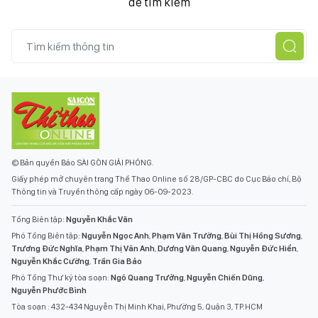
để tìm kiếm
© Bản quyền Báo SÀI GÒN GIẢI PHÓNG.
Giấy phép mở chuyên trang Thể Thao Online số 28/GP-CBC do Cục Báo chí, Bộ
Thông tin và Truyền thông cấp ngày 06-09-2023.
Tổng Biên tập:
Nguyễn Khắc Văn
Phó Tổng Biên tập:
Nguyễn Ngọc Anh
,
Phạm Văn Trường
,
Bùi Thị Hồng Sương
,
Trương Đức Nghĩa
,
Phạm Thị Vân Anh
,
Dương Văn Quang
,
Nguyễn Đức Hiển
,
Nguyễn Khắc Cường
,
Trần Gia Bảo
Phó Tổng Thư ký tòa soạn:
Ngô Quang Trưởng
,
Nguyễn Chiến Dũng
,
Nguyễn Phước Bình
Tòa soạn : 432-434 Nguyễn Thị Minh Khai, Phường 5, Quận 3, TP.HCM