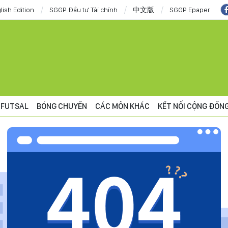
lish Edition
SGGP Đầu tư Tài chính
中文版
SGGP Epaper
FUTSAL
BÓNG CHUYỀN
CÁC MÔN KHÁC
KẾT NỐI CỘNG ĐỒN