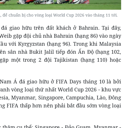
 để chuẩn bị cho vòng loại World Cup 2026 vào tháng 11 tới.
 đá giao hữu trên đất khách ở Bahrain. Tại đây,
eib gặp đội chủ nhà Bahrain (hạng 86) vào ngày
đầu với Kyrgyzstan (hạng 96). Trong khi Malaysia
rên sân nhà Bukit Jalil tiếp đón Ấn Độ (hạng 102,
gặp một trong 2 đội Tajikistan (hạng 110) hoặc
 Nam Á đá giao hữu ở FIFA Days tháng 10 là bởi
ranh vòng loại thứ nhất World Cup 2026 - khu vực
esia, Myanmar, Singapore, Campuchia, Lào, Đông
ạng FIFA thấp hơn nên phải bắt đầu sớm vòng loại
ốc thăm cụ thể: Singapore - Đảo Guam, Myanmar -