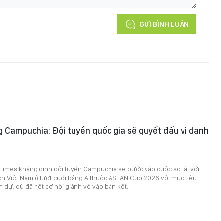
GỬI BÌNH LUẬN
 Campuchia: Đội tuyển quốc gia sẽ quyết đấu vì danh
Times khẳng định đội tuyển Campuchia sẽ bước vào cuộc so tài với
ch Việt Nam ở lượt cuối bảng A thuộc ASEAN Cup 2026 với mục tiêu
h dự, dù đã hết cơ hội giành vé vào bán kết.