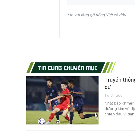
Xin vui lòng gõ tiếng Việt có dấu
TIN CÙNG CHUYÊN MỤC
Truyền thông
dự
1 giờ trước
Nhật báo Khmer 
đương kim vô đị
chiến đấu vì dan