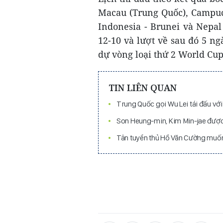
Macau (Trung Quốc), Campuch
Indonesia - Brunei và Nepal 
12-10 và lượt về sau đó 5 n
dự vòng loại thứ 2 World Cup
TIN LIÊN QUAN
Trung Quốc gọi Wu Lei tái đấu với
Son Heung-min, Kim Min-jae được 
Tân tuyển thủ Hồ Văn Cường muốn 