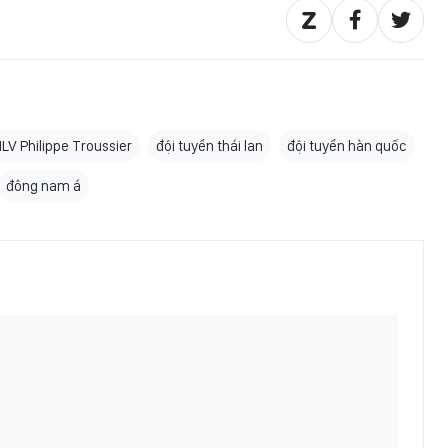
LV Philippe Troussier
đội tuyển thái lan
đội tuyển hàn quốc
đông nam á