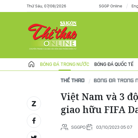
Thứ Sáu, 07/08/2026
SGGP Online
Eng
BÓNG ĐÁ TRONG NƯỚC
BÓNG ĐÁ QUỐC TẾ
THỂ THAO
BÓNG ĐÁ TRONG 
Việt Nam và 3 độ
giao hữu FIFA D
SGGPO
03/10/2023 05:07