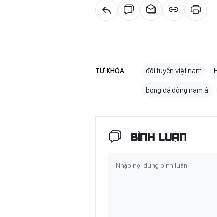
TỪ KHÓA
đội tuyển việt nam
H
bóng đá đông nam á
BÌNH LUẬN