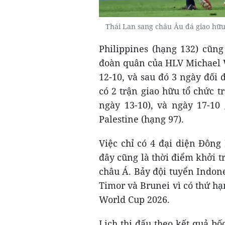
Thái Lan sang châu Âu đá giao hữu,
Philippines (hạng 132) cũng
đoàn quân của HLV Michael W
12-10, và sau đó 3 ngày đối 
có 2 trận giao hữu tổ chức t
ngày 13-10), và ngày 17-10 
Palestine (hạng 97).
Việc chỉ có 4 đại diện Đông
đây cũng là thời điểm khởi t
châu Á. Bảy đội tuyển Indon
Timor và Brunei vì có thứ h
World Cup 2026.
Lịch thi đấu theo kết quả b