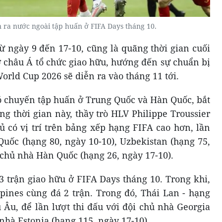
 ra nước ngoài tập huấn ở FIFA Days tháng 10.
ừ ngày 9 đến 17-10, cũng là quãng thời gian cuối
 châu Á tổ chức giao hữu, hướng đến sự chuẩn bị
World Cup 2026 sẽ diễn ra vào tháng 11 tới.
có chuyến tập huấn ở Trung Quốc và Hàn Quốc, bắt
ng thời gian này, thầy trò HLV Philippe Troussier
hủ có vị trí trên bảng xếp hạng FIFA cao hơn, lần
Quốc (hạng 80, ngày 10-10), Uzbekistan (hạng 75,
 chủ nhà Hàn Quốc (hạng 26, ngày 17-10).
3 trận giao hữu ở FIFA Days tháng 10. Trong khi,
ppines cùng đá 2 trận. Trong đó, Thái Lan - hạng
 Âu, để lần lượt thi đấu với đội chủ nhà Georgia
nhà Estonia (hạng 115, ngày 17-10).