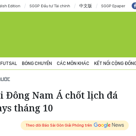
lish Edition
SGGP Đầu tư Tài chính
中文版
SGGP Epaper
FUTSAL
BÓNG CHUYỀN
CÁC MÔN KHÁC
KẾT NỐI CỘNG ĐỒN
NƯỚC
i Đông Nam Á chốt lịch đá
ays tháng 10
Theo dõi Báo Sài Gòn Giải Phóng trên