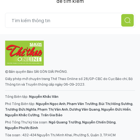
để tìm kiếm
© Bản quyền Báo SÀI GÒN GIẢI PHÓNG.
Giấy phép mở chuyên trang Thể Thao Online số 28/GP-CBC do Cục Báo chí, Bộ
Thông tin và Truyền thông cấp ngày 06-09-2023.
Tổng Biên tập:
Nguyễn Khắc Văn
Phó Tổng Biên tập:
Nguyễn Ngọc Anh
,
Phạm Văn Trường
,
Bùi Thị Hồng Sương
,
Trương Đức Nghĩa
,
Phạm Thị Vân Anh
,
Dương Văn Quang
,
Nguyễn Đức Hiển
,
Nguyễn Khắc Cường
,
Trần Gia Bảo
Phó Tổng Thư ký tòa soạn:
Ngô Quang Trưởng
,
Nguyễn Chiến Dũng
,
Nguyễn Phước Bình
Tòa soạn : 432-434 Nguyễn Thị Minh Khai, Phường 5, Quận 3, TP.HCM