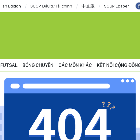
lish Edition
SGGP Đầu tư Tài chính
中文版
SGGP Epaper
FUTSAL
BÓNG CHUYỀN
CÁC MÔN KHÁC
KẾT NỐI CỘNG ĐỒN