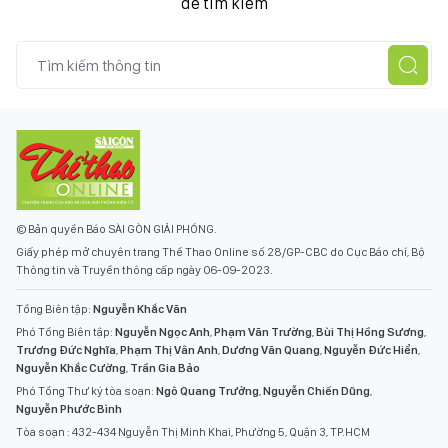
để tìm kiếm
© Bản quyền Báo SÀI GÒN GIẢI PHÓNG.
Giấy phép mở chuyên trang Thể Thao Online số 28/GP-CBC do Cục Báo chí, Bộ
Thông tin và Truyền thông cấp ngày 06-09-2023.
Tổng Biên tập:
Nguyễn Khắc Văn
Phó Tổng Biên tập:
Nguyễn Ngọc Anh
,
Phạm Văn Trường
,
Bùi Thị Hồng Sương
,
Trương Đức Nghĩa
,
Phạm Thị Vân Anh
,
Dương Văn Quang
,
Nguyễn Đức Hiển
,
Nguyễn Khắc Cường
,
Trần Gia Bảo
Phó Tổng Thư ký tòa soạn:
Ngô Quang Trưởng
,
Nguyễn Chiến Dũng
,
Nguyễn Phước Bình
Tòa soạn : 432-434 Nguyễn Thị Minh Khai, Phường 5, Quận 3, TP.HCM