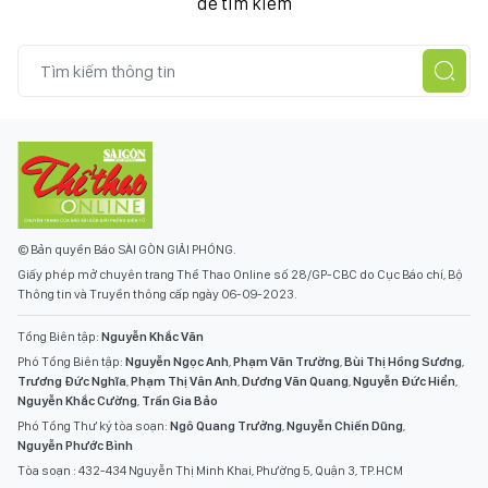
để tìm kiếm
© Bản quyền Báo SÀI GÒN GIẢI PHÓNG.
Giấy phép mở chuyên trang Thể Thao Online số 28/GP-CBC do Cục Báo chí, Bộ
Thông tin và Truyền thông cấp ngày 06-09-2023.
Tổng Biên tập:
Nguyễn Khắc Văn
Phó Tổng Biên tập:
Nguyễn Ngọc Anh
,
Phạm Văn Trường
,
Bùi Thị Hồng Sương
,
Trương Đức Nghĩa
,
Phạm Thị Vân Anh
,
Dương Văn Quang
,
Nguyễn Đức Hiển
,
Nguyễn Khắc Cường
,
Trần Gia Bảo
Phó Tổng Thư ký tòa soạn:
Ngô Quang Trưởng
,
Nguyễn Chiến Dũng
,
Nguyễn Phước Bình
Tòa soạn : 432-434 Nguyễn Thị Minh Khai, Phường 5, Quận 3, TP.HCM