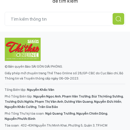
để tìm kiếm
© Bản quyền Báo SÀI GÒN GIẢI PHÓNG.
Giấy phép mở chuyên trang Thể Thao Online số 28/GP-CBC do Cục Báo chí, Bộ
Thông tin và Truyền thông cấp ngày 06-09-2023.
Tổng Biên tập:
Nguyễn Khắc Văn
Phó Tổng Biên tập:
Nguyễn Ngọc Anh
,
Phạm Văn Trường
,
Bùi Thị Hồng Sương
,
Trương Đức Nghĩa
,
Phạm Thị Vân Anh
,
Dương Văn Quang
,
Nguyễn Đức Hiển
,
Nguyễn Khắc Cường
,
Trần Gia Bảo
Phó Tổng Thư ký tòa soạn:
Ngô Quang Trưởng
,
Nguyễn Chiến Dũng
,
Nguyễn Phước Bình
Tòa soạn : 432-434 Nguyễn Thị Minh Khai, Phường 5, Quận 3, TP.HCM