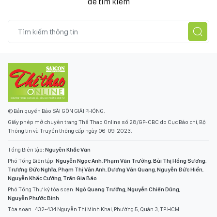
để tìm kiếm
© Bản quyền Báo SÀI GÒN GIẢI PHÓNG.
Giấy phép mở chuyên trang Thể Thao Online số 28/GP-CBC do Cục Báo chí, Bộ
Thông tin và Truyền thông cấp ngày 06-09-2023.
Tổng Biên tập:
Nguyễn Khắc Văn
Phó Tổng Biên tập:
Nguyễn Ngọc Anh
,
Phạm Văn Trường
,
Bùi Thị Hồng Sương
,
Trương Đức Nghĩa
,
Phạm Thị Vân Anh
,
Dương Văn Quang
,
Nguyễn Đức Hiển
,
Nguyễn Khắc Cường
,
Trần Gia Bảo
Phó Tổng Thư ký tòa soạn:
Ngô Quang Trưởng
,
Nguyễn Chiến Dũng
,
Nguyễn Phước Bình
Tòa soạn : 432-434 Nguyễn Thị Minh Khai, Phường 5, Quận 3, TP.HCM