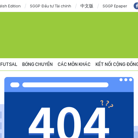
lish Edition
SGGP Đầu tư Tài chính
中文版
SGGP Epaper
FUTSAL
BÓNG CHUYỀN
CÁC MÔN KHÁC
KẾT NỐI CỘNG ĐỒN