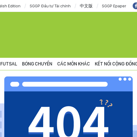
lish Edition
SGGP Đầu tư Tài chính
中文版
SGGP Epaper
FUTSAL
BÓNG CHUYỀN
CÁC MÔN KHÁC
KẾT NỐI CỘNG ĐỒN