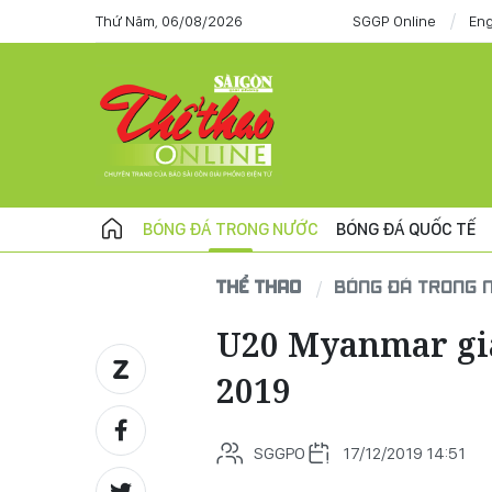
Thứ Năm, 06/08/2026
SGGP Online
Eng
BÓNG ĐÁ TRONG NƯỚC
BÓNG ĐÁ QUỐC TẾ
THỂ THAO
BÓNG ĐÁ TRONG 
U20 Myanmar già
2019
SGGPO
17/12/2019 14:51