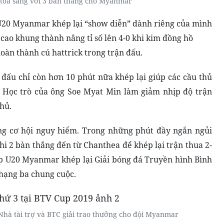
tỏa sáng với 3 bàn thắng cho Myanmar
 U20 Myanmar khép lại “show diễn” dành riêng của mình
 cao khung thành nâng tỉ số lên 4-0 khi kim đồng hồ
oàn thành cú hattrick trong trận đấu.
n đấu chỉ còn hơn 10 phút nữa khép lại giúp các cầu thủ
 Học trò của ông Soe Myat Min làm giảm nhịp độ trận
hủ.
g cơ hội nguy hiểm. Trong những phút đầy ngắn ngủi
ghi 2 bàn thắng đến từ Chanthea để khép lại trận thua 2-
úp U20 Myanmar khép lại
Giải bóng đá Truyền hình Bình
hạng ba chung cuộc.
hà tài trợ và BTC giải trao thưởng cho đội Myanmar