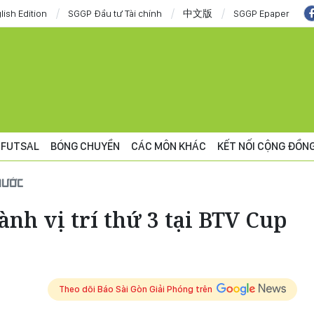
lish Edition
SGGP Đầu tư Tài chính
中文版
SGGP Epaper
FUTSAL
BÓNG CHUYỀN
CÁC MÔN KHÁC
KẾT NỐI CỘNG ĐỒN
NƯỚC
nh vị trí thứ 3 tại BTV Cup
Theo dõi Báo Sài Gòn Giải Phóng trên