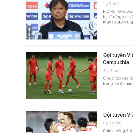
1 giờ trước
HLV Koji Gyotoku
bại đương kim vô
thuộc ASEAN Cu
Đội tuyển Vi
Campuchia
4 giờ trước
Ở buổi tập vào t
trong khi đó hậu
Đội tuyển Vi
6 giờ trước
Chiến thắng 3-0