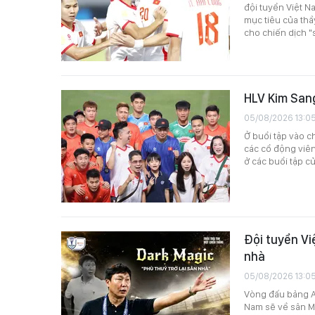
đội tuyển Việt N
mục tiêu của thầ
cho chiến dịch "
HLV Kim Sang
05/08/2026 13:0
Ở buổi tập vào ch
các cổ động viên
ở các buổi tập củ
Đội tuyển Vi
nhà
05/08/2026 13:0
Vòng đấu bảng AS
Nam sẽ về sân M