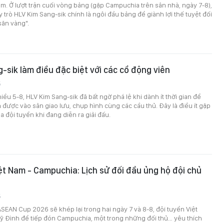
am. Ở lượt trận cuối vòng bảng (gặp Campuchia trên sân nhà, ngày 7-8),
y trò HLV Kim Sang-sik chính là ngôi đầu bảng để giành lợi thế tuyệt đối
săn vàng".
-sik làm điều đặc biệt với các cổ động viên
5
iều 5-8, HLV Kim Sang-sik đã bất ngờ phá lệ khi dành ít thời gian để
 được vào sân giao lưu, chụp hình cùng các cầu thủ. Đây là điều ít gặp
a đội tuyển khi đang diễn ra giải đấu.
ệt Nam - Campuchia: Lịch sử đối đầu ủng hộ đội chủ
5
EAN Cup 2026 sẽ khép lại trong hai ngày 7 và 8-8, đội tuyển Việt
ỹ Đình để tiếp đón Campuchia, một trong những đối thủ… yêu thích