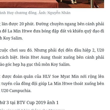
ành Huy chương đồng. Ảnh: Nguyễn Nhân
lăn được 20 phút. Đường chuyền ngang bên cánh phải
n để La Min Htwe đưa bóng đập đất và khiến quỹ đạo đi
h Koy Salim.
 cuộc chơi sau đó. Nhưng phải đợi đến
đ
ầu hiệp 2, U20
ách biệt. Hein Htet Aung thoát xuống bên cánh phải
vào góc hẹp hạ gục thủ môn Koy Salim.
ệt được đoàn quân của HLV Soe Myat Min nới rộng lên
 tuyến của đồng đội giúp La Min Htwe thoát xuống bên
i U20 Campuchia.