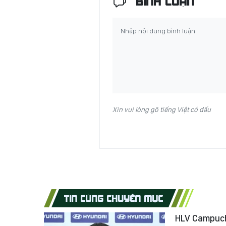
BÌNH LUẬN
Xin vui lòng gõ tiếng Việt có dấu
TIN CÙNG CHUYÊN MỤC
HLV Campuchi