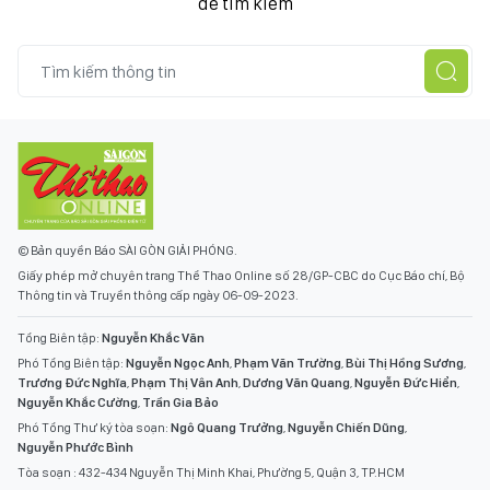
để tìm kiếm
© Bản quyền Báo SÀI GÒN GIẢI PHÓNG.
Giấy phép mở chuyên trang Thể Thao Online số 28/GP-CBC do Cục Báo chí, Bộ
Thông tin và Truyền thông cấp ngày 06-09-2023.
Tổng Biên tập:
Nguyễn Khắc Văn
Phó Tổng Biên tập:
Nguyễn Ngọc Anh
,
Phạm Văn Trường
,
Bùi Thị Hồng Sương
,
Trương Đức Nghĩa
,
Phạm Thị Vân Anh
,
Dương Văn Quang
,
Nguyễn Đức Hiển
,
Nguyễn Khắc Cường
,
Trần Gia Bảo
Phó Tổng Thư ký tòa soạn:
Ngô Quang Trưởng
,
Nguyễn Chiến Dũng
,
Nguyễn Phước Bình
Tòa soạn : 432-434 Nguyễn Thị Minh Khai, Phường 5, Quận 3, TP.HCM