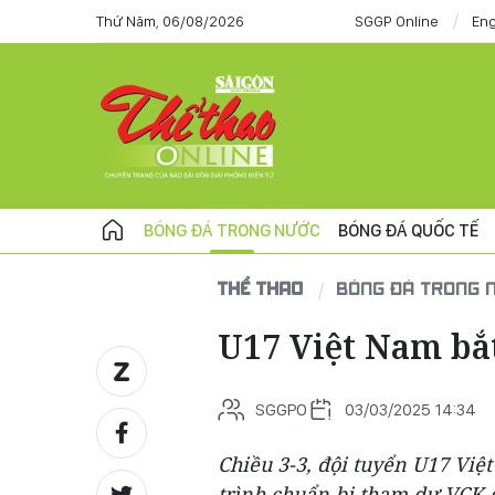
Thứ Năm, 06/08/2026
SGGP Online
Eng
BÓNG ĐÁ TRONG NƯỚC
BÓNG ĐÁ QUỐC TẾ
THỂ THAO
BÓNG ĐÁ TRONG 
U17 Việt Nam bắt
SGGPO
03/03/2025 14:34
Chiều 3-3, đội tuyển U17 Việ
trình chuẩn bị tham dự VCK g