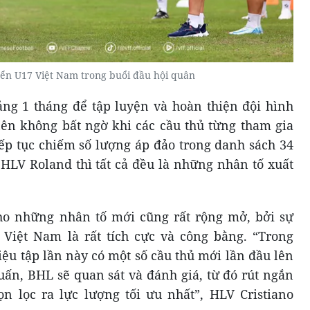
yển U17 Việt Nam trong buổi đầu hội quân
ảng 1 tháng để tập luyện và hoàn thiện đội hình
nên không bất ngờ khi các cầu thủ từng tham gia
iếp tục chiếm số lượng áp đảo trong danh sách 34
 HLV Roland thì tất cả đều là những nhân tố xuất
ho những nhân tố mới cũng rất rộng mở, bởi sự
 Việt Nam là rất tích cực và công bằng. “Trong
iệu tập lần này có một số cầu thủ mới lần đầu lên
uấn, BHL sẽ quan sát và đánh giá, từ đó rút ngắn
n lọc ra lực lượng tối ưu nhất”, HLV Cristiano