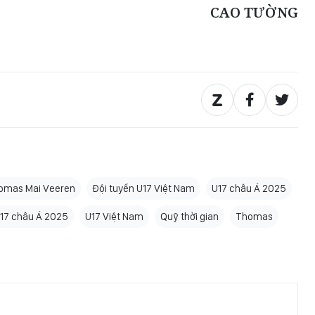
CAO TƯỜNG
omas Mai Veeren
Đội tuyển U17 Việt Nam
U17 châu Á 2025
17 châu Á 2025
U17 Việt Nam
Quỹ thời gian
Thomas