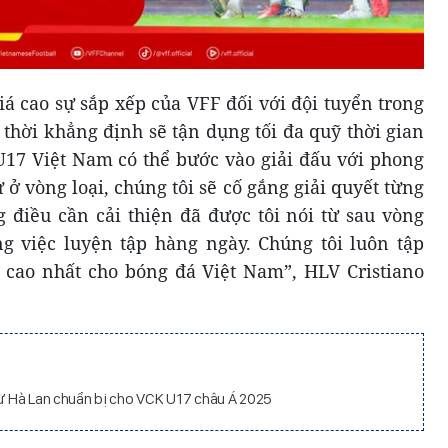
á cao sự sắp xếp của VFF đối với đội tuyển trong
 thời khẳng định sẽ tận dụng tối đa quỹ thời gian
U17 Việt Nam có thể bước vào giải đấu với phong
ở vòng loại, chúng tôi sẽ cố gắng giải quyết từng
 điều cần cải thiện đã được tôi nói từ sau vòng
ng việc luyện tập hàng ngày. Chúng tôi luôn tập
 cao nhất cho bóng đá Việt Nam”, HLV Cristiano
từ Hà Lan chuẩn bị cho VCK U17 châu Á 2025