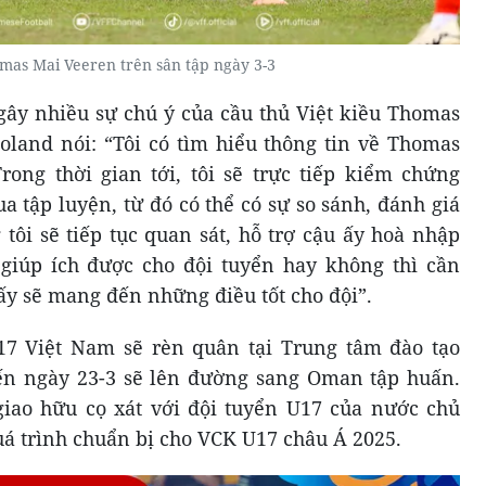
mas Mai Veeren trên sân tập ngày 3-3
gây nhiều sự chú ý của cầu thủ Việt kiều Thomas
oland nói: “Tôi có tìm hiểu thông tin về Thomas
ong thời gian tới, tôi sẽ trực tiếp kiểm chứng
a tập luyện, từ đó có thể có sự so sánh, đánh giá
tôi sẽ tiếp tục quan sát, hỗ trợ cậu ấy hoà nhập
 giúp ích được cho đội tuyển hay không thì cần
ấy sẽ mang đến những điều tốt cho đội”.
17 Việt Nam sẽ rèn quân tại Trung tâm đào tạo
ến ngày 23-3 sẽ lên đường sang Oman tập huấn.
giao hữu cọ xát với đội tuyển U17 của nước chủ
uá trình chuẩn bị cho VCK U17 châu Á 2025.