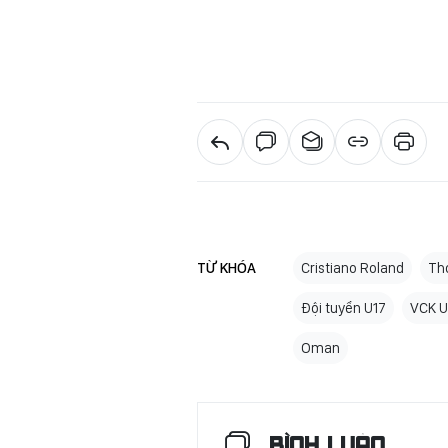
TỪ KHÓA
Cristiano Roland
Th
Đội tuyển U17
VCK U
Oman
BÌNH LUẬN