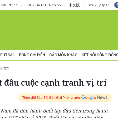
lish Edition
SGGP Đầu tư Tài chính
中文版
SGGP Epaper
FUTSAL
BÓNG CHUYỀN
CÁC MÔN KHÁC
KẾT NỐI CỘNG ĐỒN
NƯỚC
 đầu cuộc cạnh tranh vị trí
Theo dõi Báo Sài Gòn Giải Phóng trên
t Nam đã tiến hành buổi tập đầu tiên trong hành
iải U17 châu Á 2025. Buổi tập có sự hiện diện