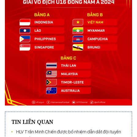
TIN LIÊN QUAN
HLV Trần Minh Chiến được bổ nhiệm dẫn dắt đội tuyển