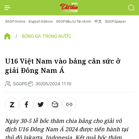
SGGP Online
English Edition
SGGP Đầu tư Tài chính
中文
SGGP Epaper
BÓNG ĐÁ TRONG NƯỚC
U16 Việt Nam vào bảng cân sức ở
giải Đông Nam Á
SGGPO
30/05/2024 11:10
Ngày 30-5 lễ bốc thăm chia bảng cho giải vô
địch U16 Đông Nam Á 2024 được tiến hành tại
thủ đô Jakarta, Indonesia. Kết quả bốc thăm