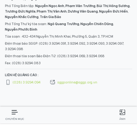
Phó Tổng Biên tập:
Nguyễn Ngọc Anh
,
Phạm Văn Trường
,
Bùi Thị Hồng Sương
,
Trương Đức Nghĩa
,
Phạm Thị Vân Anh
,
Dương Văn Quang
,
Nguyễn Đức Hiển
,
Nguyễn Khắc Cường
,
Trần Gia Bảo
Phó Tổng Thư ký tòa soạn:
Ngô Quang Trưởng
,
Nguyễn Chiến Dũng
,
Nguyễn Phước Bình
Tòa soạn : 432-434 Nguyễn Thị Minh Khai, Phường 5, Quận 3, TP.HCM
Điện thoại báo SGGP: (028) 3.9294.091, 3.9294.092, 3.9294.093, 3.9294.097,
3.9294.098
Điện thoại tòa soạn Báo Điện Tử: (028) 3.9294.069, 3.9294.068
Fax: (028) 3.9294.083
LIÊN HỆ QUẢNG CÁO :
(028) 3.9294.094
sggponline@sggp.org.vn
CHUYÊN MỤC
ẢNH