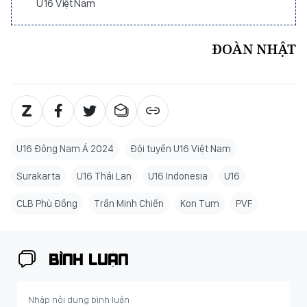
U16 Việt Nam
ĐOÀN NHẬT
U16 Đông Nam Á 2024
Đội tuyển U16 Việt Nam
Surakarta
U16 Thái Lan
U16 Indonesia
U16
CLB Phù Đổng
Trần Minh Chiến
Kon Tum
PVF
BÌNH LUẬN