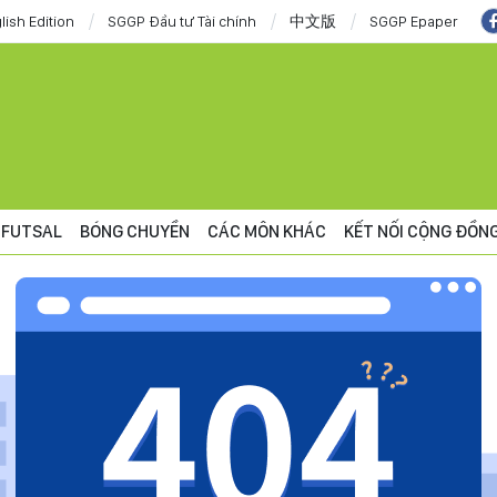
lish Edition
SGGP Đầu tư Tài chính
中文版
SGGP Epaper
FUTSAL
BÓNG CHUYỀN
CÁC MÔN KHÁC
KẾT NỐI CỘNG ĐỒN