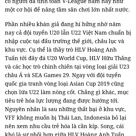
có người đã tính toán V-League năm nay như
một cơ hội để nâng tầm sân chơi lớn nhất nước.
Phần nhiều khán giả đang hí hửng nhờ năm
nay cả đội tuyển U20 lẫn U22 Việt Nam chuẩn bị
nhập cuộc tại đấu trường thế giới, châu lục và
khu vực. Cụ thể là thầy trò HLV Hoàng Anh
Tuấn tới đây đá U20 World Cup, HLV Hữu Thắng
và các học trò chinh chiến tại vòng loại giải U23
châu Á và SEA Games 29. Ngay với đội tuyển
quốc gia tranh vòng loại Asian Cup 2019 cũng
chọn lứa U22 làm nòng cốt. Chẳng gì khác, mục
tiêu trẻ hóa lực lượng đang được hướng tới.
Nguyên nhân là sau những thất bại ở khu vực,
VFF không muốn bị Thái Lan, Indonesia bỏ lại
nên xem nhu cầu trẻ hóa là cần kíp. Song, cái
khó là sự phối hợp giữa HLV Hoàng Anh Tuấn