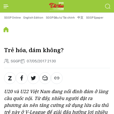
SGGP Online
English Edition
SGGP Đầu tư Tài chính
中文
SGGP Epaper
Trẻ hóa, dám không?
SGGP
07/05/2017 21:30
U20 và U22 Việt Nam đang nổi đình đám ở làng
cầu quốc nội. Từ đấy, nhiều người đặt ra
phương án nên tăng cường sử dụng lứa cầu thủ
trẻ này ở V-League để giải đấu hưởng lợi nhiều