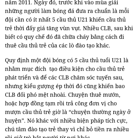
năm 2011. Ngày đó, trước khi vào mùa giải
những người làm bóng đá đưa ra chuẩn là mỗi
đội cần có ít nhất 5 cầu thủ U21 khiến cầu thủ
trẻ thời đấy giá tăng vùn vụt. Nhiều CLB, sau khi
biết có quy chế đó đã chữa cháy bằng cách đi
thuê cầu thủ trẻ của các lò đào tạo khác.
Quy định một đội bóng có 5 cầu thủ tuổi U21 là
nhằm mục đích tạo điều kiện cho cầu thủ trẻ
phát triển và để các CLB chăm sóc tuyến sau,
nhưng kiểu gượng ép thời đó cũng khiến bao
CLB đối phó mệt nhoài. Chuyện thuê mướn,
hoặc hợp đồng tạm rồi trả công đơn vị cho
mượn cầu thủ trẻ giờ là “chuyện thường ngày ở
huyện”. Nó khác với nhiều biện pháp tích cực,
chú tâm đào tạo trẻ thay vì chỉ bỏ tiền ra nhiều
rồi giở trò bắt người từ nơi khác.