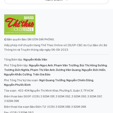
© Bản quyền Báo SÀI GÒN GIẢI PHÓNG.
Giấy phép mở chuyên trang Thể Thao Online số 28/GP-CBC do Cục Báo chí, Bộ
Thông tin và Truyền thông cấp ngày 06-09-2023.
Tổng Biên tập:
Nguyễn Khắc Văn
Phó Tổng Biên tập:
Nguyễn Ngọc Anh
,
Phạm Văn Trường
,
Bùi Thị Hồng Sương
,
Trương Đức Nghĩa
,
Phạm Thị Vân Anh
,
Dương Văn Quang
,
Nguyễn Đức Hiển
,
Nguyễn Khắc Cường
,
Trần Gia Bảo
Phó Tổng Thư ký tòa soạn:
Ngô Quang Trưởng
,
Nguyễn Chiến Dũng
,
Nguyễn Phước Bình
Tòa soạn : 432-434 Nguyễn Thị Minh Khai, Phường 5, Quận 3, TP.HCM
Điện thoại báo SGGP: (028) 3.9294.091, 3.9294.092, 3.9294.093, 3.9294.097,
3.9294.098
Điện thoại tòa soạn Báo Điện Tử: (028) 3.9294.069, 3.9294.068
Fax: (028) 3.9294.083