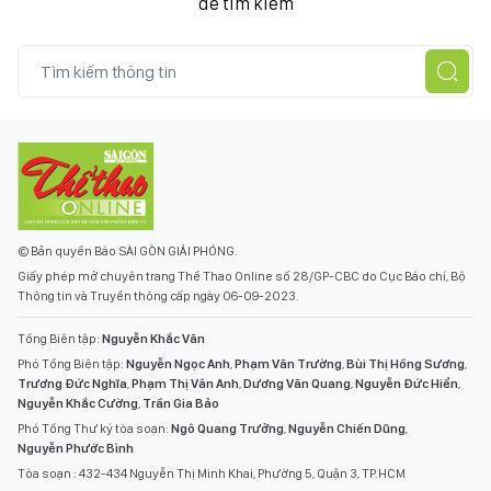
để tìm kiếm
© Bản quyền Báo SÀI GÒN GIẢI PHÓNG.
Giấy phép mở chuyên trang Thể Thao Online số 28/GP-CBC do Cục Báo chí, Bộ
Thông tin và Truyền thông cấp ngày 06-09-2023.
Tổng Biên tập:
Nguyễn Khắc Văn
Phó Tổng Biên tập:
Nguyễn Ngọc Anh
,
Phạm Văn Trường
,
Bùi Thị Hồng Sương
,
Trương Đức Nghĩa
,
Phạm Thị Vân Anh
,
Dương Văn Quang
,
Nguyễn Đức Hiển
,
Nguyễn Khắc Cường
,
Trần Gia Bảo
Phó Tổng Thư ký tòa soạn:
Ngô Quang Trưởng
,
Nguyễn Chiến Dũng
,
Nguyễn Phước Bình
Tòa soạn : 432-434 Nguyễn Thị Minh Khai, Phường 5, Quận 3, TP.HCM