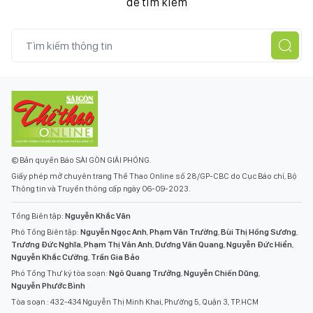
để tìm kiếm
© Bản quyền Báo SÀI GÒN GIẢI PHÓNG.
Giấy phép mở chuyên trang Thể Thao Online số 28/GP-CBC do Cục Báo chí, Bộ
Thông tin và Truyền thông cấp ngày 06-09-2023.
Tổng Biên tập:
Nguyễn Khắc Văn
Phó Tổng Biên tập:
Nguyễn Ngọc Anh
,
Phạm Văn Trường
,
Bùi Thị Hồng Sương
,
Trương Đức Nghĩa
,
Phạm Thị Vân Anh
,
Dương Văn Quang
,
Nguyễn Đức Hiển
,
Nguyễn Khắc Cường
,
Trần Gia Bảo
Phó Tổng Thư ký tòa soạn:
Ngô Quang Trưởng
,
Nguyễn Chiến Dũng
,
Nguyễn Phước Bình
Tòa soạn : 432-434 Nguyễn Thị Minh Khai, Phường 5, Quận 3, TP.HCM