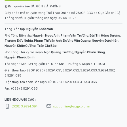
© Bản quyền Báo SÀI GÒN GIẢI PHÓNG.
Giấy phép mở chuyên trang Thể Thao Online số 28/GP-CBC do Cục Báo chí, Bộ
Thông tin và Truyền thông cấp ngày 06-09-2023.
Tổng Biên tập:
Nguyễn Khắc Văn
Phó Tổng Biên tập:
Nguyễn Ngọc Anh
,
Phạm Văn Trường
,
Bùi Thị Hồng Sương
,
Trương Đức Nghĩa
,
Phạm Thị Vân Anh
,
Dương Văn Quang
,
Nguyễn Đức Hiển
,
Nguyễn Khắc Cường
,
Trần Gia Bảo
Phó Tổng Thư ký tòa soạn:
Ngô Quang Trưởng
,
Nguyễn Chiến Dũng
,
Nguyễn Phước Bình
Tòa soạn : 432-434 Nguyễn Thị Minh Khai, Phường 5, Quận 3, TP.HCM
Điện thoại báo SGGP: (028) 3.9294.091, 3.9294.092, 3.9294.093, 3.9294.097,
3.9294.098
Điện thoại tòa soạn Báo Điện Tử: (028) 3.9294.069, 3.9294.068
Fax: (028) 3.9294.083
LIÊN HỆ QUẢNG CÁO :
(028) 3.9294.094
sggponline@sggp.org.vn