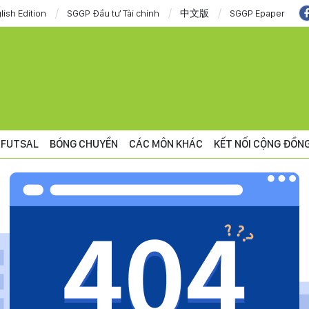
lish Edition
SGGP Đầu tư Tài chính
中文版
SGGP Epaper
FUTSAL
BÓNG CHUYỀN
CÁC MÔN KHÁC
KẾT NỐI CỘNG ĐỒN