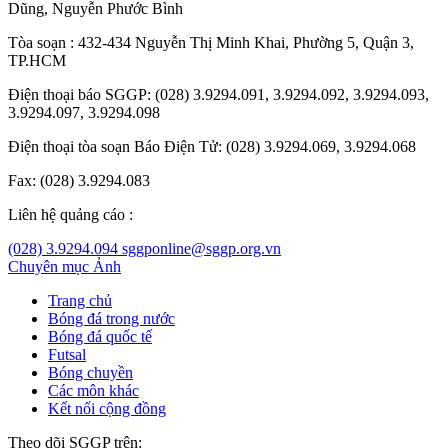
Dũng
,
Nguyễn Phước Bình
Tòa soạn : 432-434 Nguyễn Thị Minh Khai, Phường 5, Quận 3,
TP.HCM
Điện thoại báo SGGP: (028) 3.9294.091, 3.9294.092, 3.9294.093,
3.9294.097, 3.9294.098
Điện thoại tòa soạn Báo Điện Tử: (028) 3.9294.069, 3.9294.068
Fax: (028) 3.9294.083
Liên hệ quảng cáo :
(028) 3.9294.094
sggponline@sggp.org.vn
Chuyên mục
Ảnh
Trang chủ
Bóng đá trong nước
Bóng đá quốc tế
Futsal
Bóng chuyền
Các môn khác
Kết nối cộng đồng
Theo dõi SGGP trên: