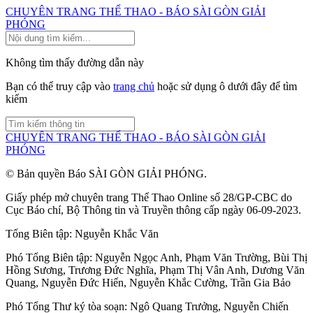
CHUYÊN TRANG THỂ THAO - BÁO SÀI GÒN GIẢI
PHÓNG
Không tìm thấy đường dẫn này
Bạn có thể truy cập vào
trang chủ
hoặc sử dụng ô dưới đây để tìm
kiếm
CHUYÊN TRANG THỂ THAO - BÁO SÀI GÒN GIẢI
PHÓNG
© Bản quyền Báo SÀI GÒN GIẢI PHÓNG.
Giấy phép mở chuyên trang Thể Thao Online số 28/GP-CBC do
Cục Báo chí, Bộ Thông tin và Truyền thông cấp ngày 06-09-2023.
Tổng Biên tập:
Nguyễn Khắc Văn
Phó Tổng Biên tập:
Nguyễn Ngọc Anh
,
Phạm Văn Trường
,
Bùi Thị
Hồng Sương
,
Trương Đức Nghĩa
,
Phạm Thị Vân Anh
,
Dương Văn
Quang
,
Nguyễn Đức Hiển
,
Nguyễn Khắc Cường
,
Trần Gia Bảo
Phó Tổng Thư ký tòa soạn:
Ngô Quang Trưởng
,
Nguyễn Chiến