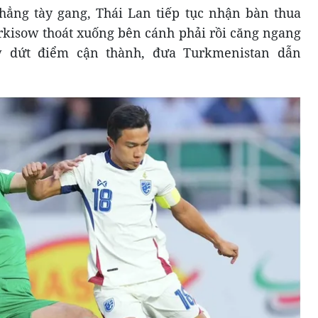
hẳng tày gang, Thái Lan tiếp tục nhận bàn thua
irkisow thoát xuống bên cánh phải rồi căng ngang
 dứt điểm cận thành, đưa Turkmenistan dẫn