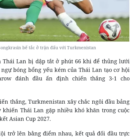
Songkrasin bế tắc ở trận đấu với Turkmenistan
 Thái Lan bị dập tắt ở phút 66 khi để thủng lưới
 ngự bóng bổng yếu kém của Thái Lan tạo cơ hội
arow đánh đầu ấn định chiến thắng 3-1 cho
chiến thắng, Turkmenistan xây chắc ngôi đầu bảng
ày khiến Thái Lan gặp nhiều khó khăn trong cuộc
kết Asian Cup 2027.
đội trở lên bằng điểm nhau, kết quả đối đầu trực