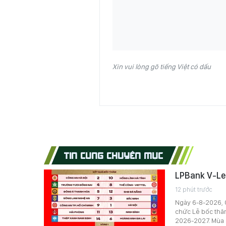
Xin vui lòng gõ tiếng Việt có dấu
TIN CÙNG CHUYÊN MỤC
LPBank V-Le
12 phút trước
Ngày 6-8-2026, 
chức Lễ bốc thăm
2026-2027. Mùa 