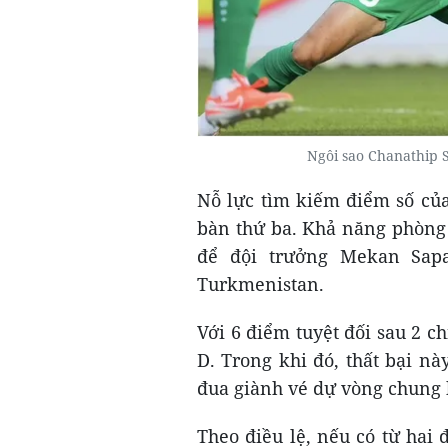
Ngôi sao Chanathip 
Nỗ lực tìm kiếm điểm số của
bàn thứ ba. Khả năng phòng
để đội trưởng Mekan Sap
Turkmenistan.
Với 6 điểm tuyệt đối sau 2 
D. Trong khi đó, thất bại n
đua giành vé dự vòng chung 
Theo điều lệ, nếu có từ hai 