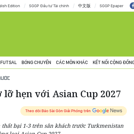
lish Edition
SGGP Đầu tư Tài chính
中文版
SGGP Epaper
FUTSAL
BÓNG CHUYỀN
CÁC MÔN KHÁC
KẾT NỐI CỘNG ĐỒN
NƯỚC
 lỡ hẹn với Asian Cup 2027
Theo dõi Báo Sài Gòn Giải Phóng trên
 thất bại 1-3 trên sân khách trước Turkmenistan
òng loại Asian Cup 2027.